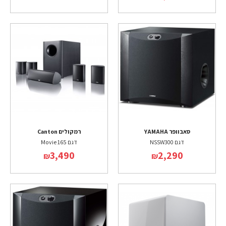
סאבוופר YAMAHA
רמקולים Canton
דגם NSSW300
דגם Movie 165
3,490
2,290
₪
₪