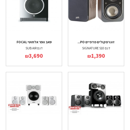
זוג רמקולים מדפיים PO...
סאב וופר אלחוטי FOCAL
דגם SIGNATURE S10
דגם SUB AIR
3,690
1,390
₪
₪