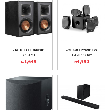
סט 5 רמקולים + סאבוופר...
זוג רמקולים מדפיים KLI...
דגם SIB EVO 5.1.2
דגם R-51M
1,649
4,990
₪
₪