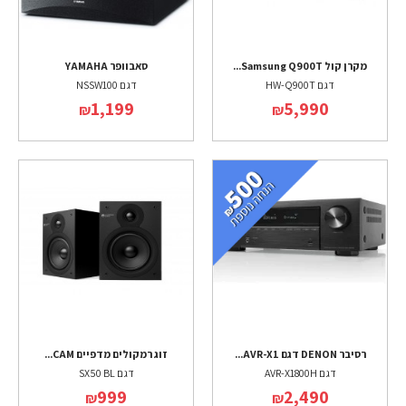
מקרן קול Samsung Q900T...
סאבוופר YAMAHA
דגם HW-Q900T
דגם NSSW100
1,199
5,990
₪
₪
רסיבר DENON דגם AVR-X1...
זוג רמקולים מדפיים CAM...
דגם AVR-X1800H
דגם SX50 BL
999
2,490
₪
₪