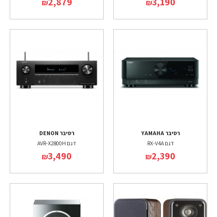
2,879
3,190
₪
₪
רסיבר YAMAHA
רסיבר DENON
דגם RX-V4A
דגם AVR-X2800H
3,490
2,390
₪
₪