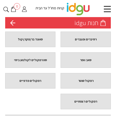
0
קניות מחו״ל עד הבית
חנות idgu
רסיברים ומגברים
סאונד בר/מקרן קול
סאב וופר
סט רמקולים לקולנוע ביתי
רמקול סנטר
רמקולים מדפיים
רמקולים רצפתיים