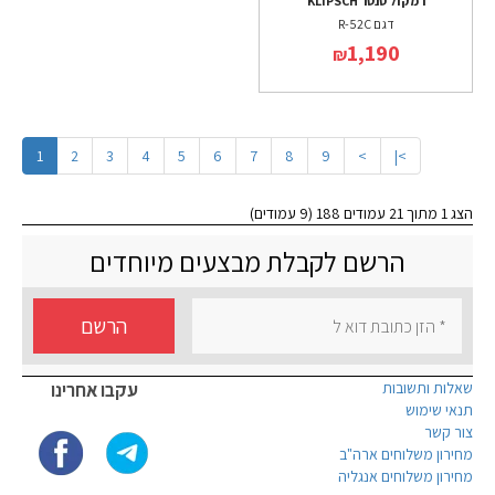
רמקול סנטר KLIPSCH
דגם R-52C
1,190
₪
1
2
3
4
5
6
7
8
9
>
>|
הצג 1 מתוך 21 עמודים 188 (9 עמודים)
הרשם לקבלת מבצעים מיוחדים
הרשם
שאלות ותשובות
עקבו אחרינו
תנאי שימוש
צור קשר
מחירון משלוחים ארה"ב
מחירון משלוחים אנגליה