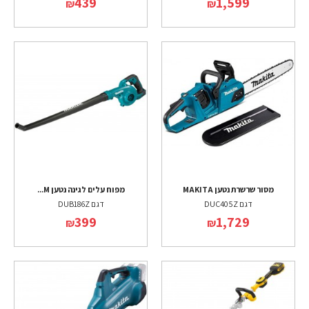
439
1,599
₪
₪
מסור שרשרת נטען MAKITA
מפוח עלים לגינה נטען M...
דגם DUC405Z
דגם DUB186Z
399
1,729
₪
₪