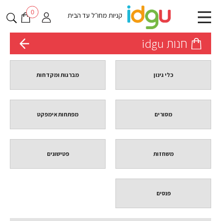
0
קניות מחו״ל עד הבית
חנות idgu
כלי גינון
מברגות ומקדחות
מסורים
מפתחות אימפקט
משחזות
פטישונים
פנסים