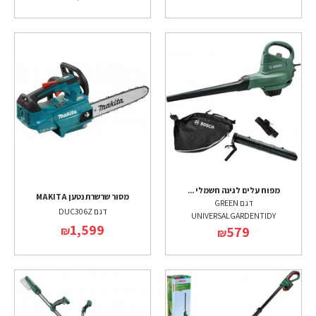
מפוח עלים לגינה חשמלי ...
מסור שרשרת נטען MAKITA
דגם GREEN
דגם DUC306Z
UNIVERSALGARDENTIDY
1,599
579
₪
₪