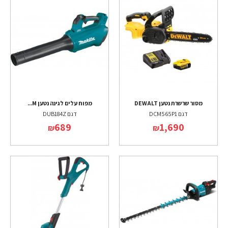
מסור שרשרת נטען DEWALT
מפוח עלים לגינה נטען M...
דגם DCM565P1
דגם DUB184Z
689
1,690
₪
₪