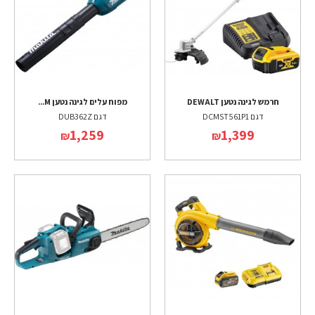
חרמש לגינה נטען DEWALT
מפוח עלים לגינה נטען M...
דגם DCMST561P1
דגם DUB362Z
1,259
1,399
₪
₪