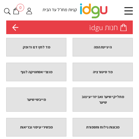
0
קניות מחו״ל עד הבית
חנות idgu
היגיינת הפה
מד לחץ דם ודופק
מד סיטורציה
מוצרי אסתטיקה לגוף
מחליקי שיער ואביזרי עיצוב
מייבשי שיער
שיער
מכונות גילוח ותספורת
מכשירי עיסוי ובריאות