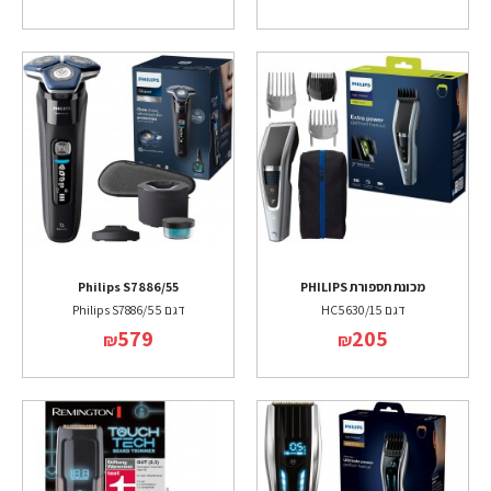
מכונת תספורת PHILIPS
Philips S7886/55
דגם HC5630/15
דגם Philips S7886/55
579
205
₪
₪