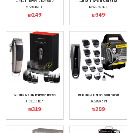
קוצץ ומגלח שיער וזקן R...
קוצץ ומגלח שיער וזקן R...
דגם MB7050
דגם MB4046
249
349
₪
₪
מכונת תספורת REMINGTON
מכונת תספורת REMINGTON
דגם HC5880
דגם HC9100
319
299
₪
₪