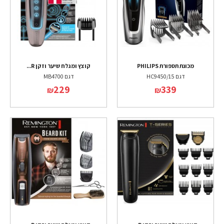
מכונת תספורת PHILIPS
קוצץ ומגלח שיער וזקן R...
דגם HC9450/15
דגם MB4700
229
339
₪
₪