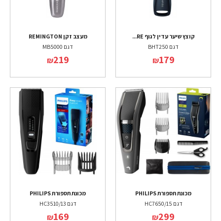
קוצץ שיער עדין לגוף RE...
מעצב זקן REMINGTON
דגם BHT250
דגם MB5000
219
179
₪
₪
מכונת תספורת PHILIPS
מכונת תספורת PHILIPS
דגם HC7650/15
דגם HC3510/13
169
299
₪
₪