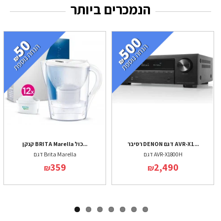
הנמכרים ביותר
רסיבר DENON דגם AVR-X1...
קנקן BRITA Marella כול...
דגם AVR-X1800H
דגם Brita Marella
359
2,490
₪
₪