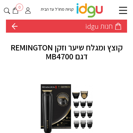
0
קניות מחו״ל עד הבית
חנות idgu
קוצץ ומגלח שיער וזקן REMINGTON
דגם MB4700