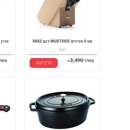
סט 9 סכינים WUSTHOF דגם 9842
סכין שף רחב
9842
3,490
מחיר:
₪
מחיר
לרכישה