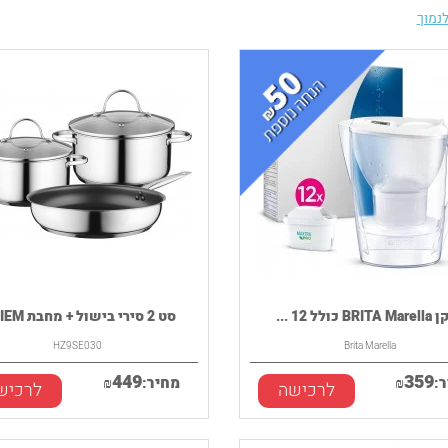
נמוך
BR כולל 12 ...
סט 2 סירי בישול + מחבת SIEM...
HZ9SE030
Brita Marella
449
359
:
₪
מחיר:
₪
לרכישה
לרכיש