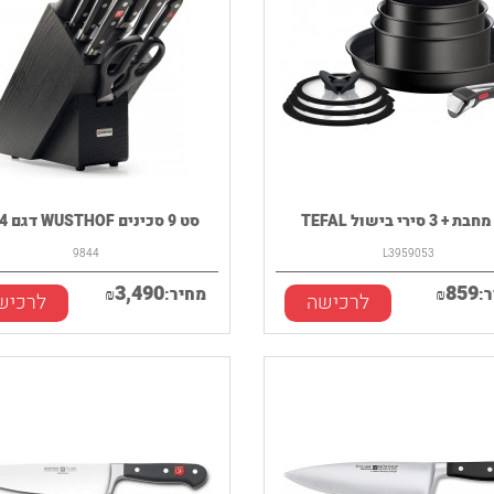
+ 3 סירי בישול TEFAL
סט 9 סכינים WUSTHOF דגם 9844
9844
L3959053
3,490
859
:
₪
מחיר:
₪
לרכישה
לרכיש