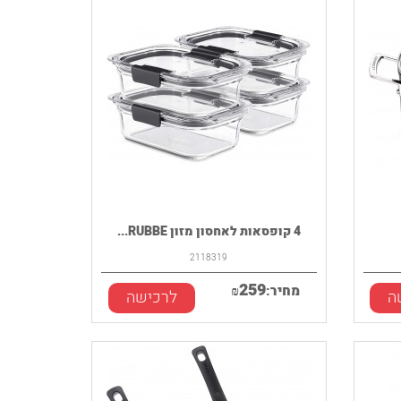
4 קופסאות לאחסון מזון RUBBE...
2118319
259
מחיר:
₪
ה
לרכישה