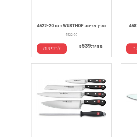
סכין פריסה WUSTHOF דגם 4522-20
4522-20
539
מחיר:
₪
ה
לרכישה