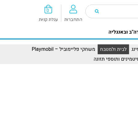
0
התחברות
עגלת קניות
ה"ב ובאנגליה
נג
לבית ולמטבח
משחקי פליימוביל – Playmobil
יטמינים ותוספי תזונה