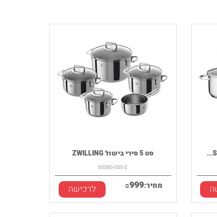
סט 5 סירי בישול ZWILLING
‎65060-000-0
999
מחיר:
₪
ה
לרכישה