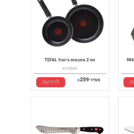
סט 2 מחבתות בישול TEFAL
‎A157B244
259
מחיר:
₪
ה
לרכישה