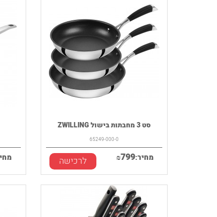
סט 3 מחבתות בישול ZWILLING
65249-000-0
799
מחיר:
₪
מחיר
לרכישה