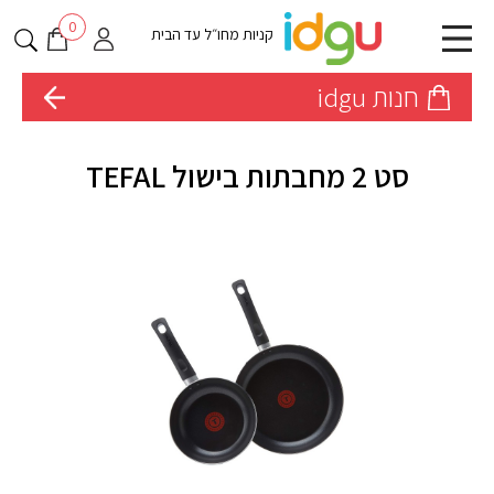
0
קניות מחו״ל עד הבית
חנות idgu
סט 2 מחבתות בישול TEFAL