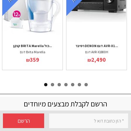
רסיבר DENON דגם AVR-X1...
קנקן BRITA Marella כול...
דגם AVR-X1800H
דגם Brita Marella
359
2,490
₪
₪
הרשם לקבלת מבצעים מיוחדים
הרשם