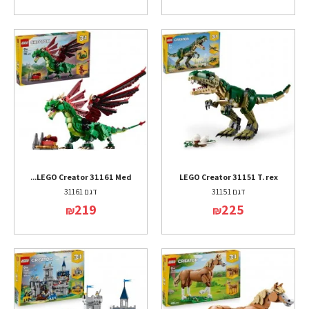
LEGO Creator 31161 Med...
LEGO Creator 31151 T. rex
דגם 31151
דגם 31161
219
225
₪
₪