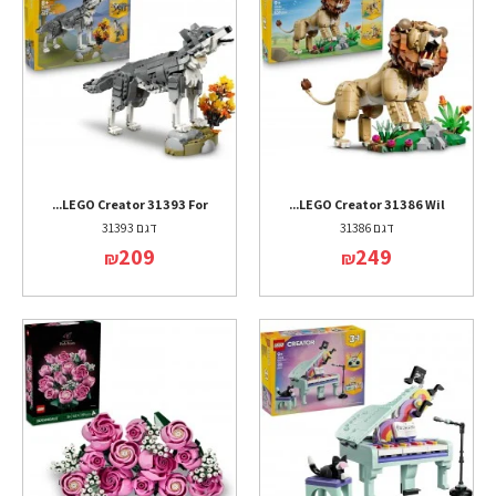
LEGO Creator 31393 For...
LEGO Creator 31386 Wil...
דגם 31386
דגם 31393
209
249
₪
₪