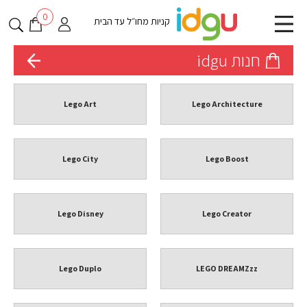
0
קניות מחו״ל עד הבית
חנות idgu
Lego Art
Lego Architecture
Lego City
Lego Boost
Lego Disney
Lego Creator
Lego Duplo
LEGO DREAMZzz