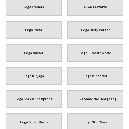
Lego Friends
LEGO Fortnite
Lego Ideas
Lego Harry Potter
Lego Marvel
Lego Jurassic World
Lego Ninjago
Lego Minecraft
Lego Speed Champions
LEGO Sonic the Hedgehog
Lego Super Mario
Lego Star Wars