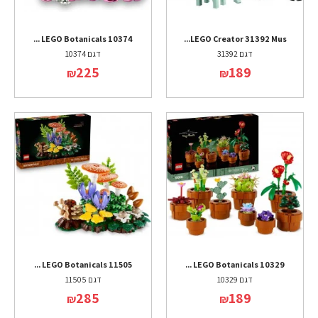
LEGO Botanicals 10374 ...
LEGO Creator 31392 Mus...
דגם 31392
דגם 10374
225
189
₪
₪
LEGO Botanicals 11505 ...
LEGO Botanicals 10329 ...
דגם 10329
דגם 11505
285
189
₪
₪