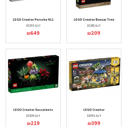
LEGO Creator Porsche 911
LEGO Creator Bonsai Tree
דגם 10281
דגם 10295
649
209
₪
₪
LEGO Creator Succulents
LEGO Creator
דגם 31095
דגם 10309
219
399
₪
₪