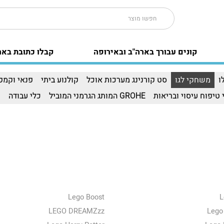
קונים עבורך בארה"ב ובאירופה
קבלו כתובת באר
ו
משחקי לגו
סט קורנינג מערכות אוכל
קולנוע ביתי
פנאי וקמפי
 טיפוח עיסוי ובריאות
GROHE המותג הגרמני המוביל
כלי עבודה
ו
Lego Boost
L
LEGO DREAMZzz
Lego