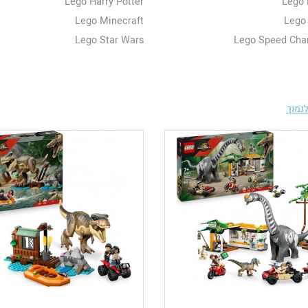
Lego Harry Potter
Lego 
Lego Minecraft
Lego
Lego Star Wars
Lego Speed Cha
נמוך