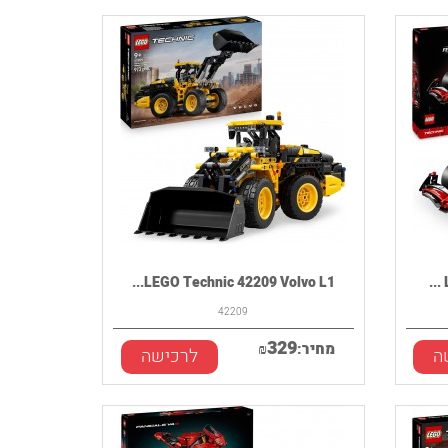
LEGO Technic 42209 Volvo L1...
42209
329
מחיר:
₪
ה
לרכישה