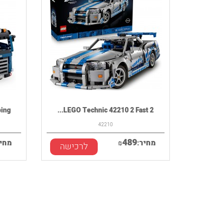
 ...
LEGO Technic 42210 2 Fast 2...
42210
489
מחיר:
₪
מחיר
לרכישה