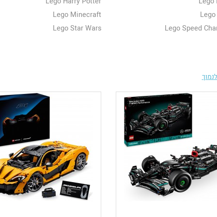
Lego Harry Potter
Lego 
Lego Minecraft
Lego
Lego Star Wars
Lego Speed Cha
נמוך