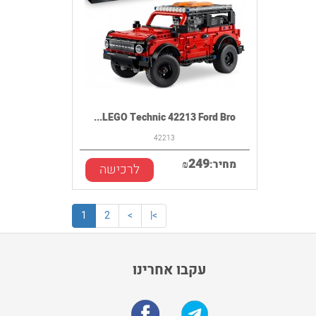
LEGO Technic 42213 Ford Bro...
42213
249
מחיר:
₪
לרכישה
1
2
>
>|
עקבו אחרינו