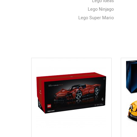
Lego Ideas
Lego Ninjago
Lego Super Mario