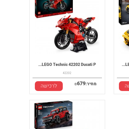
LEGO Technic 42202 Ducati P...
L
42202
679
מחיר:
₪
ה
לרכישה