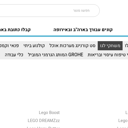
קונים עבורך בארה"ב ובאירופה
קבלו כתובת באר
ו
משחקי לגו
סט קורנינג מערכות אוכל
קולנוע ביתי
פנאי וקמפי
 טיפוח עיסוי ובריאות
GROHE המותג הגרמני המוביל
כלי עבודה
ו
Lego Boost
L
LEGO DREAMZzz
Lego