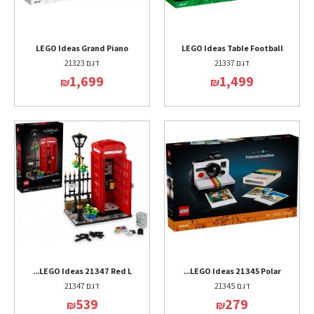
LEGO Ideas Grand Piano
LEGO Ideas Table Football
דגם 21337
דגם 21323
1,699
1,499
₪
₪
LEGO Ideas 21347 Red L...
LEGO Ideas 21345 Polar...
דגם 21345
דגם 21347
539
279
₪
₪