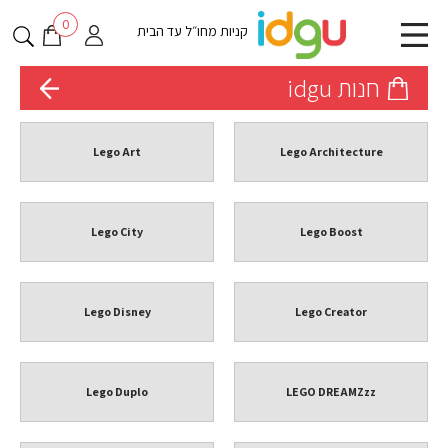
0
קניות מחו״ל עד הבית
חנות idgu
Lego Art
Lego Architecture
Lego City
Lego Boost
Lego Disney
Lego Creator
Lego Duplo
LEGO DREAMZzz