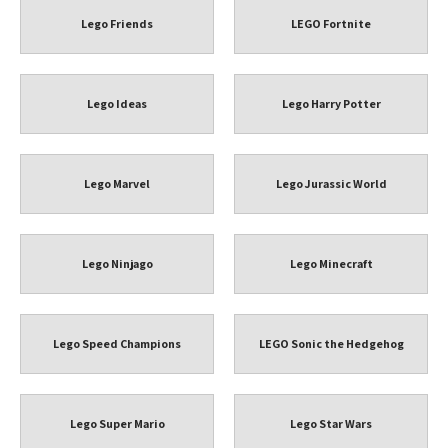
Lego Friends
LEGO Fortnite
Lego Ideas
Lego Harry Potter
Lego Marvel
Lego Jurassic World
Lego Ninjago
Lego Minecraft
Lego Speed Champions
LEGO Sonic the Hedgehog
Lego Super Mario
Lego Star Wars