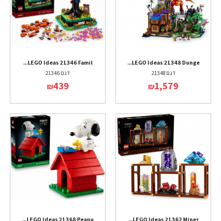
LEGO Ideas 21346 Famil...
LEGO Ideas 21348 Dunge...
דגם 21348
דגם 21346
439
1,579
₪
₪
LEGO Ideas 21368 Peanu...
LEGO Ideas 21362 Miner...