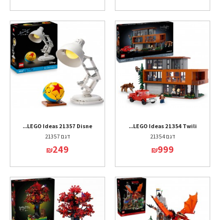
LEGO Ideas 21357 Disne...
LEGO Ideas 21354 Twili...
דגם 21354
דגם 21357
249
999
₪
₪