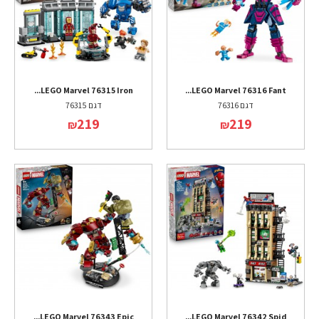
LEGO Marvel 76315 Iron...
LEGO Marvel 76316 Fant...
דגם 76316
דגם 76315
219
219
₪
₪
LEGO Marvel 76343 Epic...
LEGO Marvel 76342 Spid...