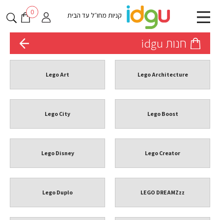
0
קניות מחו״ל עד הבית
חנות idgu
Lego Art
Lego Architecture
Lego City
Lego Boost
Lego Disney
Lego Creator
Lego Duplo
LEGO DREAMZzz