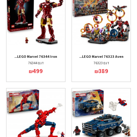
LEGO Marvel 76344 Iron...
LEGO Marvel 76323 Aven...
דגם 76323
דגם 76344
499
389
₪
₪