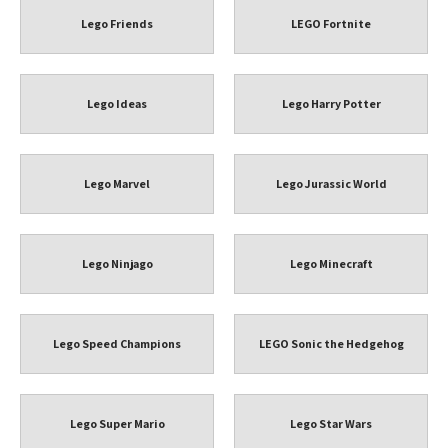
Lego Friends
LEGO Fortnite
Lego Ideas
Lego Harry Potter
Lego Marvel
Lego Jurassic World
Lego Ninjago
Lego Minecraft
Lego Speed Champions
LEGO Sonic the Hedgehog
Lego Super Mario
Lego Star Wars