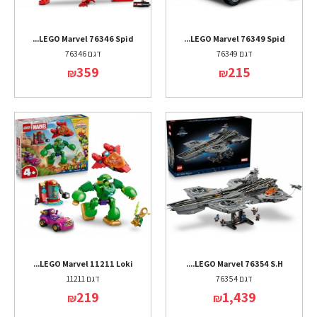
LEGO Marvel 76346 Spid...
LEGO Marvel 76349 Spid...
דגם 76349
דגם 76346
359
215
₪
₪
LEGO Marvel 11211 Loki...
LEGO Marvel 76354 S.H....
דגם 76354
דגם 11211
219
1,439
₪
₪