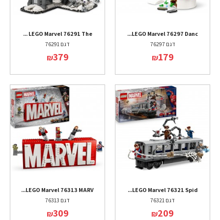
LEGO Marvel 76291 The ...
LEGO Marvel 76297 Danc...
דגם 76297
דגם 76291
379
179
₪
₪
LEGO Marvel 76313 MARV...
LEGO Marvel 76321 Spid...
דגם 76321
דגם 76313
309
209
₪
₪