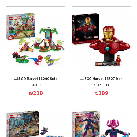
LEGO Marvel 11200 Spid...
LEGO Marvel 76327 Iron...
דגם 76327
דגם 11200
219
199
₪
₪