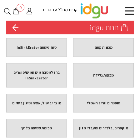
0
קניות מחו״ל עד הבית
חנות idgu
מכונות קפה
טוחן אשפה InSinkErator
ברז למטבח מים חמים/פושרים
מכונות גלידה
InSinkErator
טוסטרים וגריל חשמלי
מוצרי בישול, אפיה וטיגון ביתיים
מיקסרים, בלנדרים ומעבדי מזון
מכונות שטיפה בלחץ