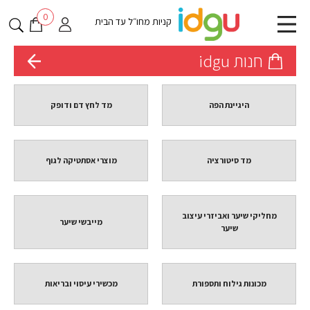
0
קניות מחו״ל עד הבית
חנות idgu
היגיינת הפה
מד לחץ דם ודופק
מד סיטורציה
מוצרי אסתטיקה לגוף
מחליקי שיער ואביזרי עיצוב
מייבשי שיער
שיער
מכונות גילוח ותספורת
מכשירי עיסוי ובריאות