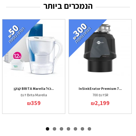
הנמכרים ביותר
InSinkErator Premium 7...
קנקן BRITA Marella כול...
דגם 700SR
דגם Brita Marella
359
2,199
₪
₪