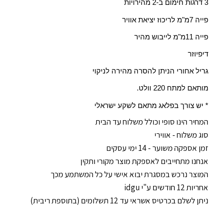
3 דרגות חימום ב-2 מהירויות
פייה
7
מ"מ לריכוז יציאת אוויר
פייה
11
מ"מ לייבוש מהיר
דיפיוזר
גריל אחורי הניתן להסרה מהירה לניקוי
מותאם למתח 220 וולט.
* יש צורך בפלאג מתאם לשקע ישראלי
המחיר הינו סופי וכולל משלוח עד הבית
סוג משלוח - אווירי
זמן אספקה משוער - 14 ימי עסקים
אנחנו מתחייבים לאספקת מוצר מקורי ותקין
המוצר נרכש במסגרת יבוא אישי על כל המשתמע מכך
אחריות 12 חודשים ע"י idgu
ניתן לשלם בכרטיס אשראי עד 12 תשלומים (בתוספת ריבית)