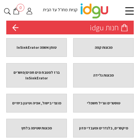
0
קניות מחו״ל עד הבית
חנות idgu
מכונות קפה
טוחן אשפה InSinkErator
ברז למטבח מים חמים/פושרים
מכונות גלידה
InSinkErator
טוסטרים וגריל חשמלי
מוצרי בישול, אפיה וטיגון ביתיים
מיקסרים, בלנדרים ומעבדי מזון
מכונות שטיפה בלחץ