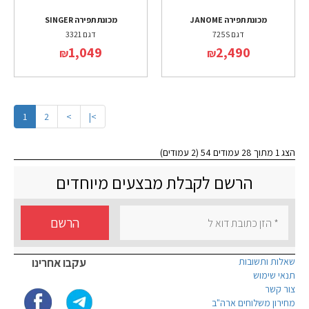
מכונת תפירה JANOME
מכונת תפירה SINGER
דגם 725S
דגם 3321
1,049
2,490
₪
₪
1
2
>
>|
הצג 1 מתוך 28 עמודים 54 (2 עמודים)
הרשם לקבלת מבצעים מיוחדים
הרשם
שאלות ותשובות
עקבו אחרינו
תנאי שימוש
צור קשר
מחירון משלוחים ארה"ב