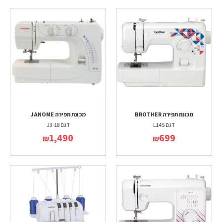
מכונת תפירה BROTHER
מכונת תפירה JANOME
דגם L14S
דגם J3-18
1,490
699
₪
₪