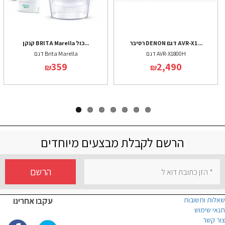
רסיבר DENON דגם AVR-X1...
קנקן BRITA Marella כול...
דגם AVR-X1800H
דגם Brita Marella
359
2,490
₪
₪
הרשם לקבלת מבצעים מיוחדים
הרשם
שאלות ותשובות
עקבו אחרינו
תנאי שימוש
צור קשר