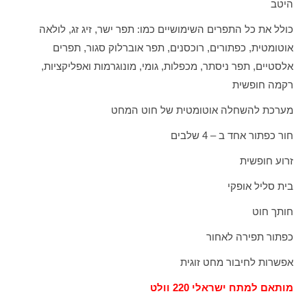
היטב
כולל את כל התפרים השימושיים כמו: תפר ישר, זיג זג, לולאה
אוטומטית, כפתורים, רוכסנים, תפר אוברלוק סגור, תפרים
אלסטיים, תפר ניסתר, מכפלות, גומי, מונוגרמות ואפליקציות,
רקמה חופשית
מערכת להשחלה
אוטו
מטית של חוט המחט
חור כפתור אחד ב – 4 שלבים
זרוע חופשית
בית סליל אופקי
חותך חוט
כפתור תפירה לאחור
אפשרות לחיבור מחט זוגית
מותאם למתח ישראלי 220 וולט