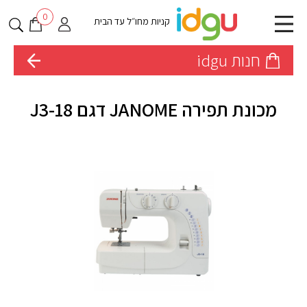
0
קניות מחו״ל עד הבית
חנות idgu
מכונת תפירה JANOME דגם J3-18