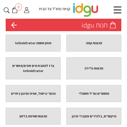
0
קניות מחו״ל עד הבית
חנות idgu
מכונות קפה
טוחן אשפה InSinkErator
ברז למטבח מים חמים/פושרים
מכונות גלידה
InSinkErator
טוסטרים וגריל חשמלי
מוצרי בישול, אפיה וטיגון ביתיים
מיקסרים, בלנדרים ומעבדי מזון
מכונות שטיפה בלחץ