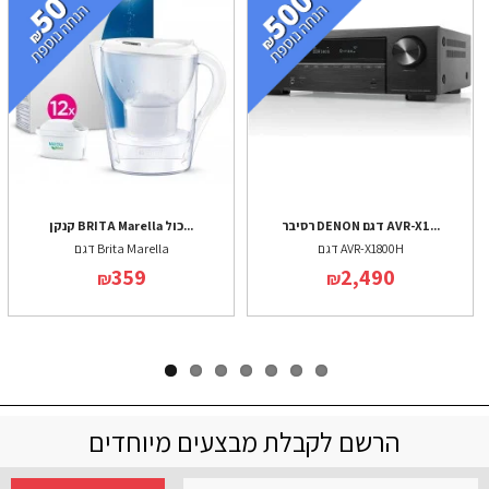
רסיבר DENON דגם AVR-X1...
קנקן BRITA Marella כול...
דגם AVR-X1800H
דגם Brita Marella
359
2,490
₪
₪
הרשם לקבלת מבצעים מיוחדים