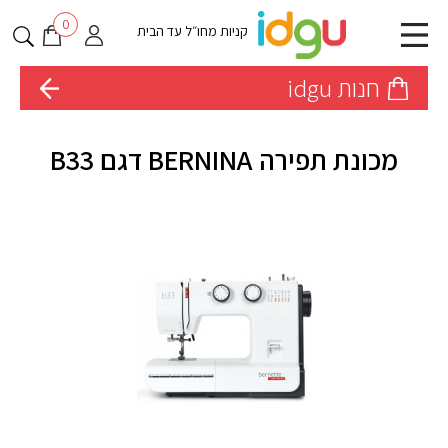
0
קניות מחו״ל עד הבית
חנות idgu
מכונת תפירה BERNINA דגם B33