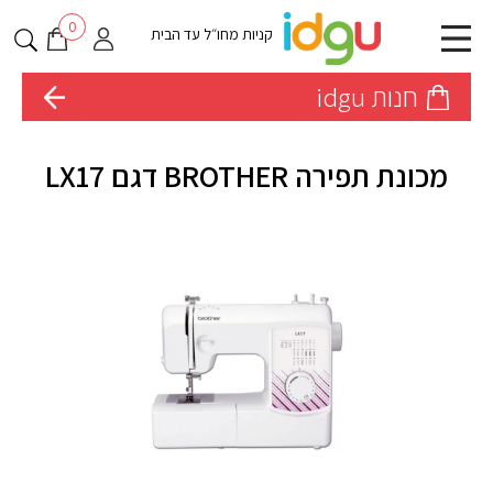
0
קניות מחו״ל עד הבית
חנות idgu
מכונת תפירה BROTHER דגם LX17