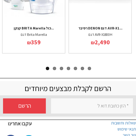
רסיבר DENON דגם AVR-X1...
קנקן BRITA Marella כול...
דגם AVR-X1800H
דגם Brita Marella
359
2,490
₪
₪
הרשם לקבלת מבצעים מיוחדים
הרשם
שאלות ותשובות
עקבו אחרינו
תנאי שימוש
צור קשר