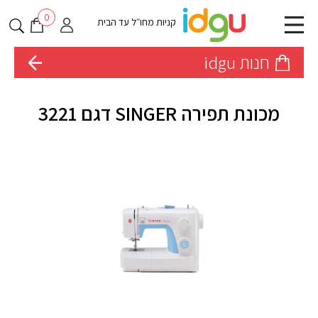
0
קניות מחו״ל עד הבית
חנות idgu
מכונת תפירה SINGER דגם 3221