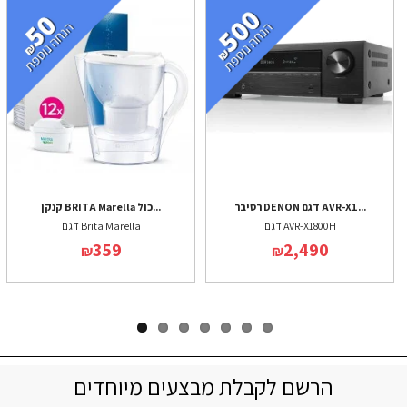
רסיבר DENON דגם AVR-X1...
קנקן BRITA Marella כול...
דגם AVR-X1800H
דגם Brita Marella
359
2,490
₪
₪
הרשם לקבלת מבצעים מיוחדים