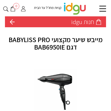
0
קניות מחו״ל עד הבית
חנות idgu
מייבש שיער מקצועי BABYLISS PRO
דגם BAB6950IE