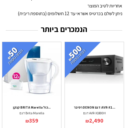
אחריות לטיב המוצר
ניתן לשלם בכרטיס אשראי עד 12 תשלומים (בתוספת ריבית)
הנמכרים ביותר
רסיבר DENON דגם AVR-X1...
קנקן BRITA Marella כול...
דגם AVR-X1800H
דגם Brita Marella
359
2,490
₪
₪