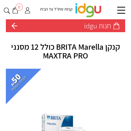
0
קניות מחו״ל עד הבית
חנות idgu
קנקן BRITA Marella כולל 12 מסנני
MAXTRA PRO