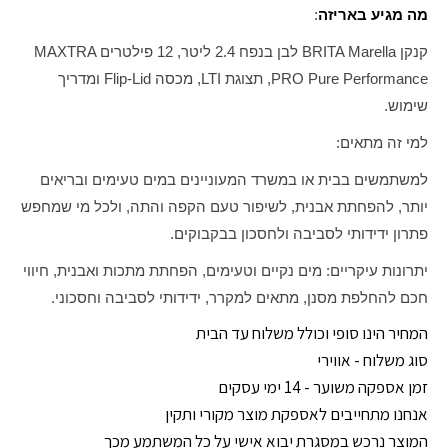
מה מגיע באריזה
:
קנקן BRITA Marella לבן בנפח 2.4 ליטר, 12 פילטרים MAXTRA
PRO Pure Performance, תצוגת LTI, מכסה Flip-Lid ומדריך
שימוש.
למי זה מתאים:
למשתמשים בבית או במשרד המעוניינים במים טעימים ובריאים
יותר, להפחתת אבנית, לשיפור טעם הקפה והתה, ולכל מי שמחפש
פתרון ידידותי לסביבה ולחסכון בבקבוקים.
יתרונות עיקריים: מים נקיים וטעימים, הפחתת מתכות ואבנית, חיווי
חכם להחלפת מסנן, מתאים למקרר, ידידותי לסביבה וחסכוני.
המחיר הינו סופי וכולל משלוח עד הבית
סוג משלוח - אווירי
זמן אספקה משוער - 14 ימי עסקים
אנחנו מתחייבים לאספקת מוצר מקורי ותקין
המוצר נרכש במסגרת יבוא אישי על כל המשתמע מכך