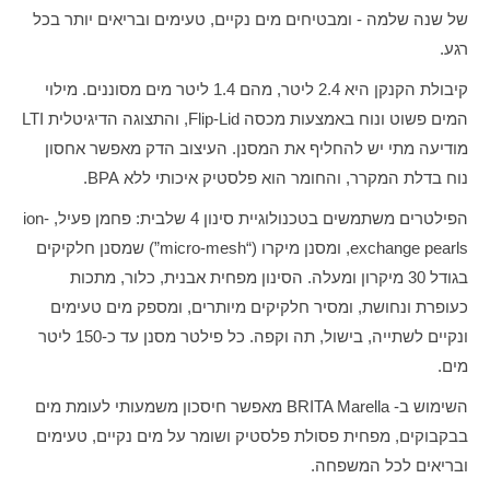
של שנה שלמה - ומבטיחים מים נקיים, טעימים ובריאים יותר בכל
רגע.
קיבולת הקנקן היא 2.4 ליטר, מהם 1.4 ליטר מים מסוננים. מילוי
המים פשוט ונוח באמצעות מכסה Flip-Lid, והתצוגה הדיגיטלית LTI
מודיעה מתי יש להחליף את המסנן. העיצוב הדק מאפשר אחסון
נוח בדלת המקרר, והחומר הוא פלסטיק איכותי ללא BPA.
הפילטרים משתמשים בטכנולוגיית סינון 4 שלבית: פחמן פעיל, ion-
exchange pearls, ומסנן מיקרו (“micro-mesh”) שמסנן חלקיקים
בגודל 30 מיקרון ומעלה. הסינון מפחית אבנית, כלור, מתכות
כעופרת ונחושת, ומסיר חלקיקים מיותרים, ומספק מים טעימים
ונקיים לשתייה, בישול, תה וקפה. כל פילטר מסנן עד כ-150 ליטר
מים.
השימוש ב- BRITA Marella מאפשר חיסכון משמעותי לעומת מים
בבקבוקים, מפחית פסולת פלסטיק ושומר על מים נקיים, טעימים
ובריאים לכל המשפחה.