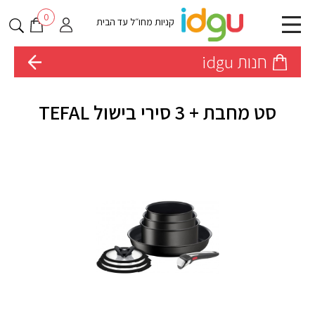
0
קניות מחו״ל עד הבית
חנות idgu
סט מחבת + 3 סירי בישול TEFAL