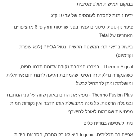
במקום וגמישות אולטימטיבית
ידית ניתנת להסרה לעומסים של עד 10 ק"ג
ציפוי נון-סטיק טיטניום עמיד בפני שריטות וחזק פי 6 מהציפויים
האחרים של
Tefal
בישול בריא יותר: המשטח הקשיח, נטול
PFOA
(ללא עופרת
וקדמיום)
Thermo Signal
- במרכז המחבת נקודה אדומה תרמו-ספוט,
כשהנקודה נדלקת זה הסימן שהמחבת הגיעה לרמת חום אידיאלית
ומושלמת וניתן להתחיל לבשל
Thermo Fusion Plus
- מפיץ את החום באופן שווה על פני המחבת
ובמעלה הדפנות. כל מנה מתבשלת אותו הדבר ואין נקודות חמות
מפתיעות שגורמות לאוכל להישרף
ניתן לשטיפה במדיח כלים
אפייה רב-תכליתית:
Ingenio
היא לא רק מחבת, הסר את הידית