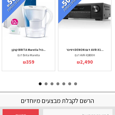
רסיבר DENON דגם AVR-X1...
קנקן BRITA Marella כול...
דגם AVR-X1800H
דגם Brita Marella
359
2,490
₪
₪
הרשם לקבלת מבצעים מיוחדים