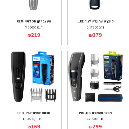
קוצץ שיער עדין לגוף RE...
מעצב זקן REMINGTON
דגם BHT250
דגם MB5000
219
179
₪
₪
מכונת תספורת PHILIPS
מכונת תספורת PHILIPS
דגם HC7650/15
דגם HC3510/13
169
299
₪
₪