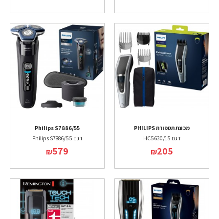
מכונת תספורת PHILIPS
Philips S7886/55
דגם HC5630/15
דגם Philips S7886/55
579
205
₪
₪