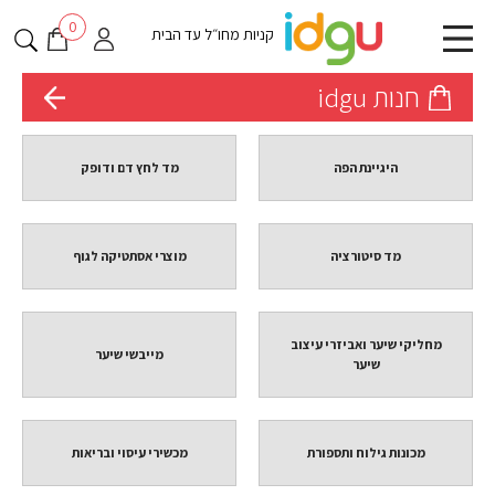
0
קניות מחו״ל עד הבית
חנות idgu
היגיינת הפה
מד לחץ דם ודופק
מד סיטורציה
מוצרי אסתטיקה לגוף
מחליקי שיער ואביזרי עיצוב
מייבשי שיער
שיער
מכונות גילוח ותספורת
מכשירי עיסוי ובריאות