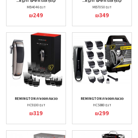
קוצץ ומגלח שיער וזקן R...
קוצץ ומגלח שיער וזקן R...
דגם MB7050
דגם MB4046
249
349
₪
₪
מכונת תספורת REMINGTON
מכונת תספורת REMINGTON
דגם HC5880
דגם HC9100
319
299
₪
₪