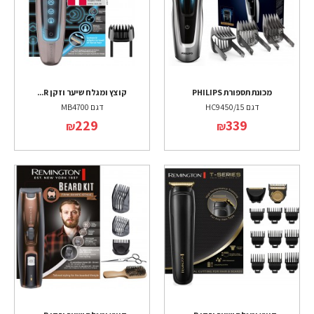
מכונת תספורת PHILIPS
קוצץ ומגלח שיער וזקן R...
דגם HC9450/15
דגם MB4700
229
339
₪
₪