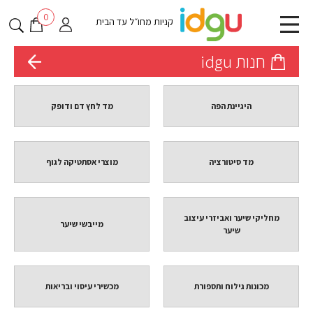
0
קניות מחו״ל עד הבית
חנות idgu
היגיינת הפה
מד לחץ דם ודופק
מד סיטורציה
מוצרי אסתטיקה לגוף
מחליקי שיער ואביזרי עיצוב
מייבשי שיער
שיער
מכונות גילוח ותספורת
מכשירי עיסוי ובריאות