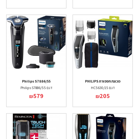
מכונת תספורת PHILIPS
Philips S7886/55
דגם HC5630/15
דגם Philips S7886/55
579
205
₪
₪