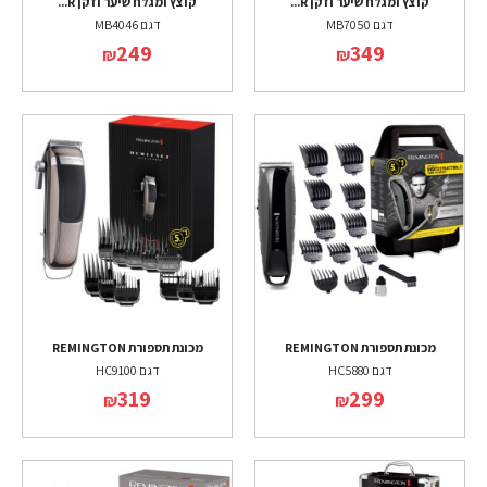
קוצץ ומגלח שיער וזקן R...
קוצץ ומגלח שיער וזקן R...
דגם MB7050
דגם MB4046
249
349
₪
₪
מכונת תספורת REMINGTON
מכונת תספורת REMINGTON
דגם HC5880
דגם HC9100
319
299
₪
₪