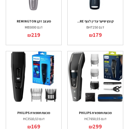
קוצץ שיער עדין לגוף RE...
מעצב זקן REMINGTON
דגם BHT250
דגם MB5000
219
179
₪
₪
מכונת תספורת PHILIPS
מכונת תספורת PHILIPS
דגם HC7650/15
דגם HC3510/13
169
299
₪
₪