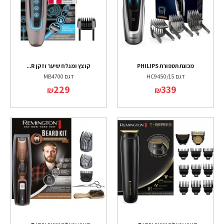
מכונת תספורת PHILIPS
קוצץ ומגלח שיער וזקן R...
דגם HC9450/15
דגם MB4700
229
339
₪
₪