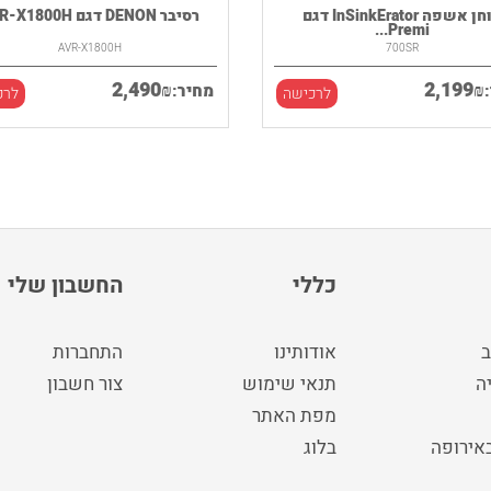
טוחן אשפה InSinkErator דגם
רסיבר DENON דגם AVR-X1800H
Premi...
AVR-X1800H
700SR
2,490
2,199
₪
₪
מחיר:
לרכישה
לרכ
כללי
החשבון שלי
ב
אודותינו
התחברות
ה
תנאי שימוש
צור חשבון
מפת האתר
באירופה
בלוג