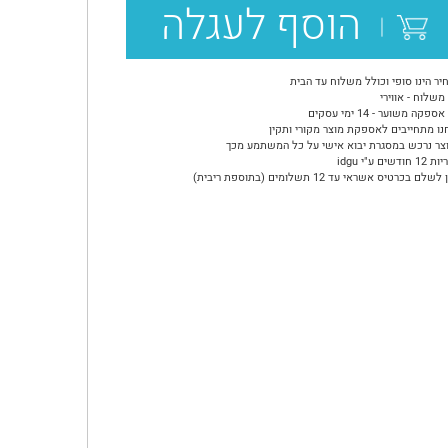
הוסף לעגלה
יר הינו סופי וכולל משלוח עד הבית
משלוח - אווירי
ספקה משוער - 14 ימי עסקים
נו מתחייבים לאספקת מוצר מקורי ותקין
צר נרכש במסגרת יבוא אישי על כל המשתמע מכך
ודשים ע"י idgu
שלם בכרטיס אשראי עד 12 תשלומים (בתוספת ריבית)