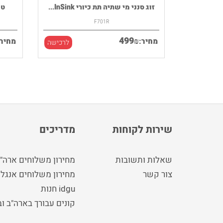
רמקול נייד HOUSE OF MARLEY דגם
זוג סנני מי שתיה תת כיורי InSink...
F701R
499
₪
מחיר:
מחיר:
לרכישה
לרכישה
שירות לקוחות
מדריכים
שאלות ותשובות
מחירון משלוחים ארה"
צור קשר
מחירון משלוחים אנגלי
idgu חנות
קונים עבורך בארה"ב ו