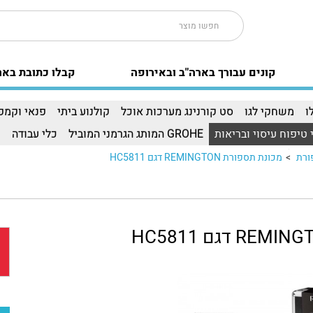
קונים עבורך בארה"ב ובאירופה
קבלו כתובת באר
ו
משחקי לגו
סט קורנינג מערכות אוכל
קולנוע ביתי
פנאי וקמפי
 טיפוח עיסוי ובריאות
GROHE המותג הגרמני המוביל
כלי עבודה
ו
ורת
>
מכונת תספורת REMINGTON דגם HC5811