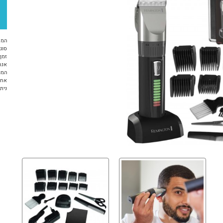
המח
סוג 
זמן א
אנח
המו
אחריות 12 ח
ניתן ל