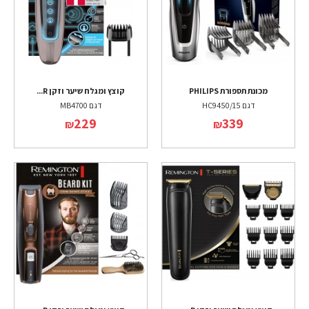
מכונת תספורת PHILIPS
קוצץ ומגלח שיער וזקן R...
דגם HC9450/15
דגם MB4700
229
339
₪
₪