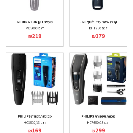
קוצץ שיער עדין לגוף RE...
מעצב זקן REMINGTON
דגם BHT250
דגם MB5000
219
179
₪
₪
מכונת תספורת PHILIPS
מכונת תספורת PHILIPS
דגם HC7650/15
דגם HC3510/13
169
299
₪
₪