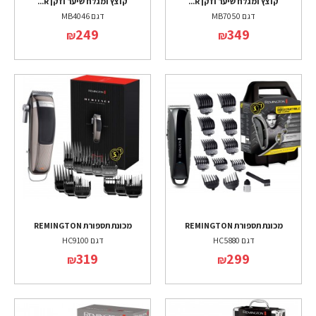
קוצץ ומגלח שיער וזקן R...
קוצץ ומגלח שיער וזקן R...
דגם MB7050
דגם MB4046
249
349
₪
₪
מכונת תספורת REMINGTON
מכונת תספורת REMINGTON
דגם HC5880
דגם HC9100
319
299
₪
₪