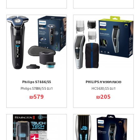
מכונת תספורת PHILIPS
Philips S7886/55
דגם HC5630/15
דגם Philips S7886/55
579
205
₪
₪