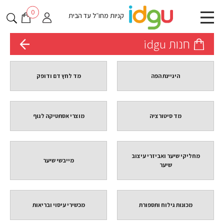
0
קניות מחו״ל עד הבית
חנות idgu
היגיינת הפה
מד לחץ דם ודופק
מד סיטורציה
מוצרי אסתטיקה לגוף
מחליקי שיער ואביזרי עיצוב
מייבשי שיער
שיער
מכונות גילוח ותספורת
מכשירי עיסוי ובריאות