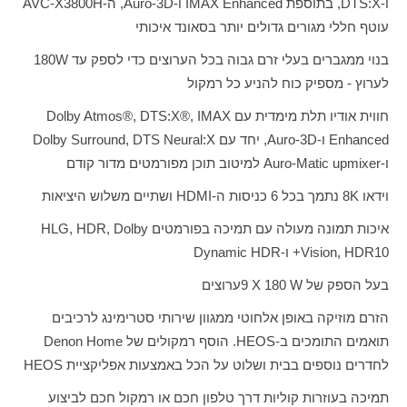
ו-
DTS:X
, בתוספת
IMAX Enhanced
ו-
Auro-3D
, ה-
AVC-X3800H
עוטף חללי מגורים גדולים יותר בסאונד איכותי
בנוי ממגברים בעלי זרם גבוה בכל הערוצים כדי לספק עד
W
180
לערוץ - מספיק כוח להניע כל רמקול
חווית אודיו תלת מימדית עם
Dolby Atmos®, DTS:X®, IMAX
Enhanced
ו-
Auro-3D
, יחד עם
Dolby Surround, DTS Neural:X
ו-
Auro-Matic upmixer
למיטוב תוכן מפורמטים מדור קודם
וידאו
8K
נתמך בכל 6 כניסות ה-
HDMI
ושתיים משלוש היציאות
איכות תמונה מעולה עם תמיכה בפורמטים
HLG, HDR, Dolby
Vision, HDR10
+ ו-
Dynamic HDR
בעל הספק של
W
180
X
9
ערוצים
הזרם מוזיקה באופן אלחוטי ממגוון שירותי סטרימינג לרכיבים
תואמים התומכים ב-
HEOS
. הוסף רמקולים של
Denon Home
לחדרים נוספים בבית ושלוט על הכל באמצעות אפליקציית
HEOS
תמיכה בעוזרות קוליות דרך טלפון חכם או רמקול חכם לביצוע