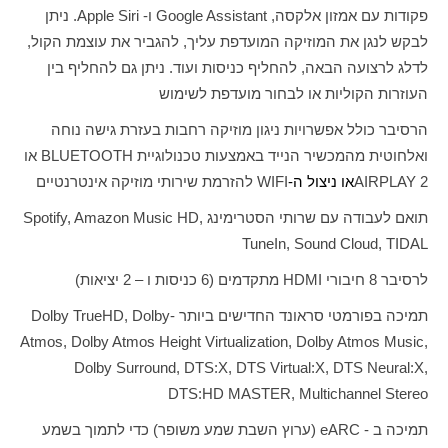
פקודות עם אמזון אלקסה,
Google Assistant
ו-
Apple Siri
. ניתן
לבקש לנגן את המוזיקה המועדפת עליך, להגביר את עוצמת הקול,
לדלג לרצועה הבאה, להחליף כניסות ועוד. ניתן גם להחליף בין
העוזרות הקוליות או לבחור מועדפת לשימוש
הרסיבר כולל אפשרויות ניגון מוזיקה רחבות בעזרת גישה נוחה
ואלחוטית מהמכשיר הנייד באמצעות טכנולוגיית
BLUETOOTH
או
AIRPLAY 2
או ניצול ה-
WIFI
להזרמת שירותי מוזיקה אינטרנטיים
תואם לעבודה עם שרותי הסטרימינג
Spotify, Amazon Music HD,
TuneIn, Sound Cloud, TIDAL
לרסיבר 8 חיבורי
HDMI
מתקדמים (6 כניסות ו – 2 יציאות)
תמיכה בפורמטי סראונד החדישים ביותר -
Dolby TrueHD, Dolby
Atmos, Dolby Atmos Height Virtualization, Dolby Atmos Music,
Dolby Surround, DTS:X, DTS Virtual:X, DTS Neural:X,
DTS:HD MASTER, Multichannel Stereo
תמיכה ב -
eARC
(ערוץ השבת שמע משופר) כדי לתמוך בשמע