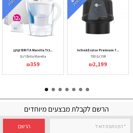
InSinkErator Premium 7...
קנקן BRITA Marella כול...
דגם 700SR
דגם Brita Marella
359
2,199
₪
₪
הרשם לקבלת מבצעים מיוחדים
הרשם