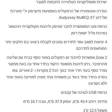
ישירות מאפליקציות הטלוויזיה החכמות למגבר
הגדרה אוטומטית של הרמקולים באמצעות מיקרופון ע"י מערכת
של דנון
Audyssey MultEQ XT
כניסת פונו המאפשרת לחבר פטיפון וליהנות מקולקציית הוינטאג'
באיכות צליל יוצאת דופן
4 יציאות לסאב-וופר לתדרים נמוכים לקבלת ביצועי בס חלקים יותר
המותאמים לחדרכם
2
Zone
אפשרות לחיבור זוג רמקולים באזור נוסף בבית עם שליטה
מהרסיבר. ניתן ליהנות מסאונד היקפי בחדר אחד ובו בעת ממקור
נפרד נוסף בעוד חדר אחר בסך הכל 2 מקורות ו -2 אזורים. צפו
בסרט בחדר אחד בעוד בן משפחה אחר מאזין למוזיקה באזור אחר
ללא הפרעה
כניסת
USB
לנגינה של קבצים
מידות: רוחב 43.4 ס"מ, עומק 37.9 ס"מ, גובה 16.7 ס"מ
משקל 12.5 ק"ג