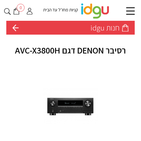
0
קניות מחו״ל עד הבית
חנות idgu
רסיבר DENON דגם AVC-X3800H