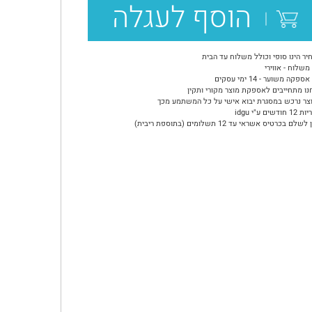
הוסף לעגלה
יר הינו סופי וכולל משלוח עד הבית
משלוח - אווירי
ספקה משוער - 14 ימי עסקים
נו מתחייבים לאספקת מוצר מקורי ותקין
צר נרכש במסגרת יבוא אישי על כל המשתמע מכך
ודשים ע"י idgu
שלם בכרטיס אשראי עד 12 תשלומים (בתוספת ריבית)