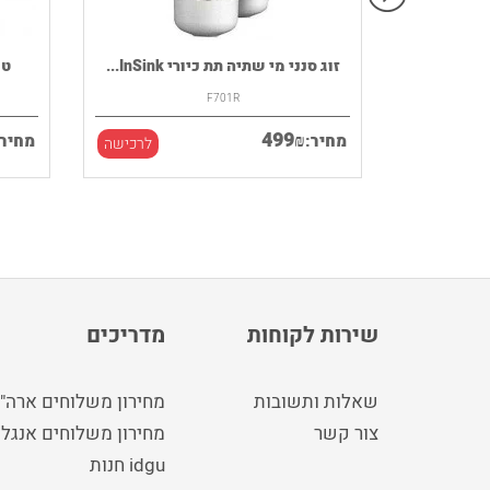
רמקול נייד HOUSE OF MARLEY דגם
זוג סנני מי שתיה תת כיורי InSink...
F701R
499
₪
מחיר:
מחיר:
לרכישה
לרכישה
שירות לקוחות
מדריכים
שאלות ותשובות
מחירון משלוחים ארה"
צור קשר
מחירון משלוחים אנגלי
idgu חנות