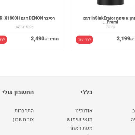
טוחן אשפה InSinkErator דגם
רסיבר DENON דגם AVR-X1800H
Premi...
AVR-X1800H
700SR
2,490
2,199
₪
₪
מחיר:
לרכישה
לרכ
כללי
החשבון שלי
ב
אודותינו
התחברות
ה
תנאי שימוש
צור חשבון
מפת האתר