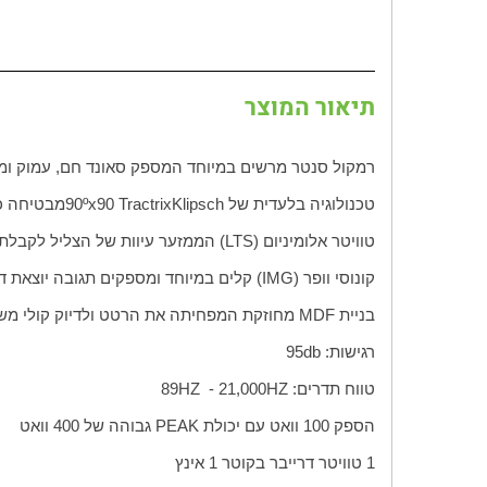
תיאור המוצר
רמקול סנטר מרשים במיוחד המספק סאונד חם, עמוק ומ
טכנולוגיה בלעדית של
Klipsch
Tractrix
90
90ºx
מבטיחה כי
טוויטר אלומיניום (
LTS
) הממזער עיוות של הצליל לקבלת 
קונוסי וופר (
IMG
) קלים במיוחד ומספקים תגובה יוצאת ד
בניית
MDF
מחוזקת המפחיתה את הרטט ולדיוק קולי משו
רגישות:
db
95
טווח תדרים:
HZ
21,000 -
HZ
89
הספק 100 וואט עם יכולת
PEAK
גבוהה של 400 וואט
1 טוויטר דרייבר בקוטר 1 אינץ