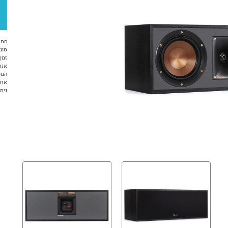
המח
סוג 
זמן א
אנח
המו
אחריות 12 ח
ניתן ל