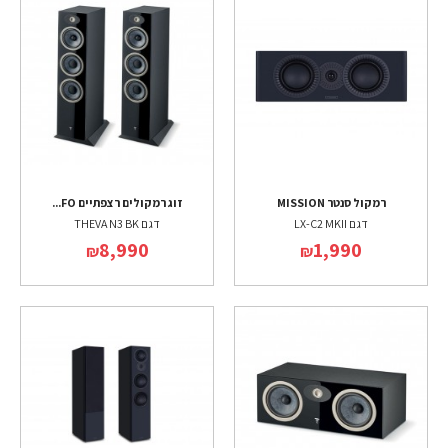
רמקול סנטר MISSION
זוג רמקולים רצפתיים FO...
דגם LX-C2 MKII
דגם THEVA N3 BK
8,990
1,990
₪
₪