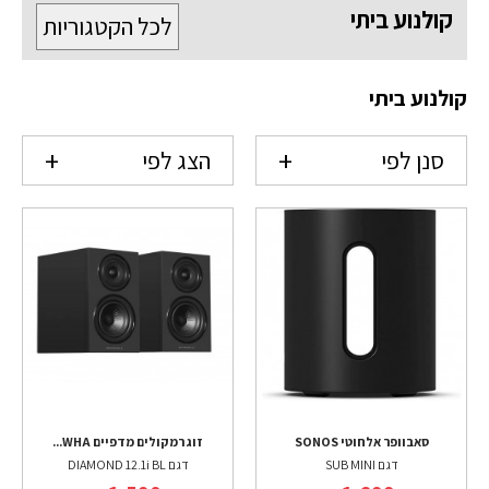
קולנוע ביתי
לכל הקטגוריות
קולנוע ביתי
סנן לפי
הצג לפי
סאבוופר אלחוטי SONOS
זוג רמקולים מדפיים WHA...
דגם SUB MINI
דגם DIAMOND 12.1i BL