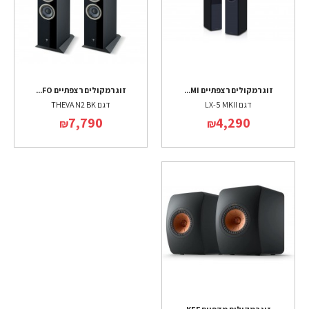
זוג רמקולים רצפתיים MI...
זוג רמקולים רצפתיים FO...
דגם LX-5 MKII
דגם THEVA N2 BK
7,790
4,290
₪
₪