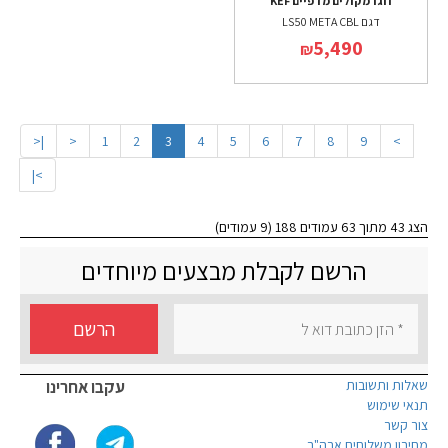
זוג רמקולים מדפיים KEF
דגם LS50 META CBL
5,490
₪
|<
<
1
2
3
4
5
6
7
8
9
>
>|
הצג 43 מתוך 63 עמודים 188 (9 עמודים)
הרשם לקבלת מבצעים מיוחדים
הרשם
שאלות ותשובות
עקבו אחרינו
תנאי שימוש
צור קשר
מחירון משלוחים ארה"ב