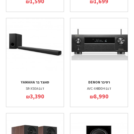
1,590
1,699
₪
₪
רסיבר DENON
סאונד בר YAMAHA
דגם AVC-X4800H
דגם SR-X50A
3,390
8,990
₪
₪