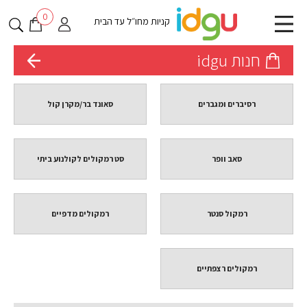
0
קניות מחו״ל עד הבית
חנות idgu
רסיברים ומגברים
סאונד בר/מקרן קול
סאב וופר
סט רמקולים לקולנוע ביתי
רמקול סנטר
רמקולים מדפיים
רמקולים רצפתיים