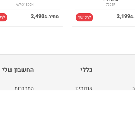
AVR-X1800H
700SR
2,490
2,199
₪
₪
מחיר:
לרכישה
לרכ
כללי
החשבון שלי
ב
אודותינו
התחברות
ה
תנאי שימוש
צור חשבון
מפת האתר
באירופה
בלוג