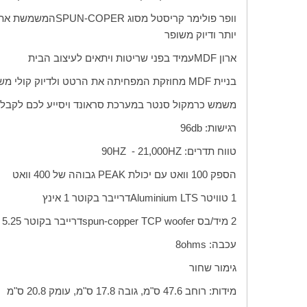
וופר פולימר קריסטל מסוג
SPUN-COPER
המשמשת את 
יותר ודיוק משופר
ארון
MDF
עמיד בפני שריטות ויתאים לעיצוב הבית
בניית
MDF
מחוזקת המפחיתה את הרטט ולדיוק קולי משו
משמש כרמקול סנטר במערכת סראונד ויסייע לכם לקבל ח
רגישות:
db
96
טווח תדרים:
HZ
21,000 -
HZ
90
הספק 100 וואט עם יכולת
PEAK
גבוהה של 400 וואט
1 טוויטר
Aluminium LTS
דרייבר בקוטר 1 אינץ
2 מיד/בס
spun-copper TCP woofer
דרייבר בקוטר 5.25 אינץ
עכבה:
ohms
8
גימור שחור
מידות: רוחב 47.6 ס"מ, גובה 17.8 ס"מ, עומק 20.8 ס"מ