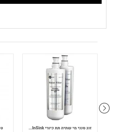
רמקול נייד HOUSE OF MARLEY דגם
זוג סנני מי שתיה תת כיורי InSink...