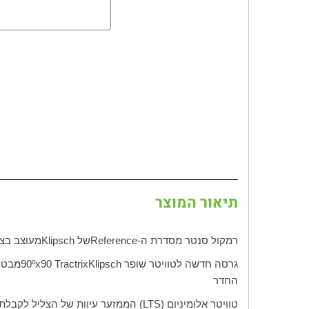
תיאור המוצר
רמקול סנטר מסדרת ה-
Reference
של
Klipsch
מעוצב בצו
גרסה חדשה לטוויטר שופר
Klipsch
Tractrix
90
90ºx
מבטיח
החדר
טוויטר אלומיניום (
LTS
) הממזער עיוות של הצליל לקבלת 