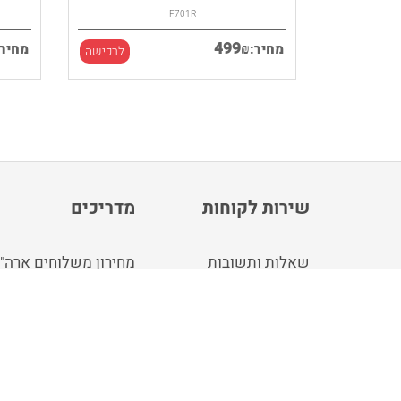
F701R
499
₪
מחיר:
מחיר:
לרכישה
לרכישה
שירות לקוחות
מדריכים
שאלות ותשובות
מחירון משלוחים ארה"
צור קשר
מחירון משלוחים אנגלי
idgu חנות
קונים עבורך בארה"ב ו