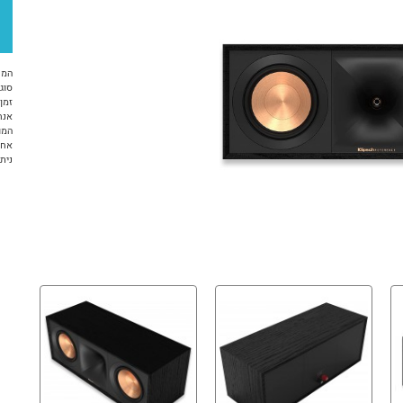
המח
סוג 
זמן א
אנח
המו
אחריות 12 ח
ניתן ל