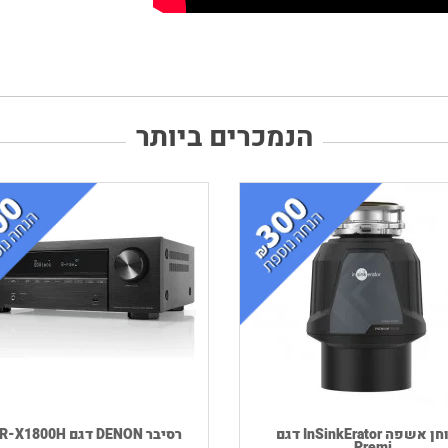
הנמכרים ביותר
טוחן אשפה InSinkErator דגם
רסיבר DENON דגם AVR-X1800H
Premi...