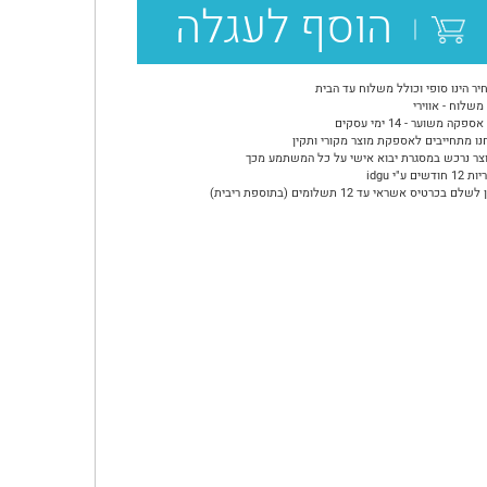
הוסף לעגלה
יר הינו סופי וכולל משלוח עד הבית
משלוח - אווירי
ספקה משוער - 14 ימי עסקים
נו מתחייבים לאספקת מוצר מקורי ותקין
צר נרכש במסגרת יבוא אישי על כל המשתמע מכך
ודשים ע"י idgu
שלם בכרטיס אשראי עד 12 תשלומים (בתוספת ריבית)