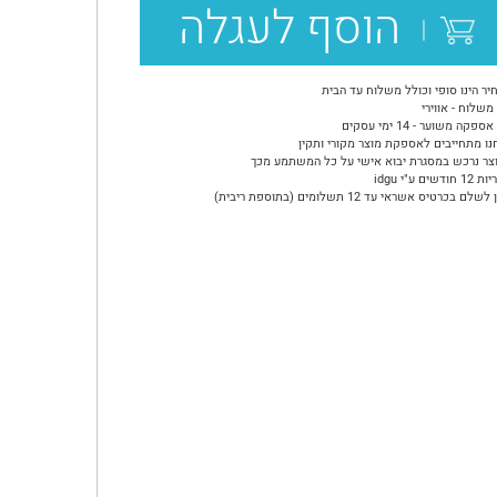
הוסף לעגלה
יר הינו סופי וכולל משלוח עד הבית
משלוח - אווירי
ספקה משוער - 14 ימי עסקים
נו מתחייבים לאספקת מוצר מקורי ותקין
צר נרכש במסגרת יבוא אישי על כל המשתמע מכך
ודשים ע"י idgu
שלם בכרטיס אשראי עד 12 תשלומים (בתוספת ריבית)