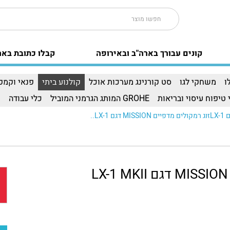
קונים עבורך בארה"ב ובאירופה
קבלו כתובת באר
ו
משחקי לגו
סט קורנינג מערכות אוכל
קולנוע ביתי
פנאי וקמפי
 טיפוח עיסוי ובריאות
GROHE המותג הגרמני המוביל
כלי עבודה
ו