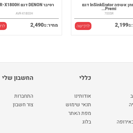
טוחן אשפה InSinkErator דגם
רסיבר DENON דגם AVR-X1800H
Premi...
AVR-X1800H
700SR
2,490
2,199
₪
₪
מחיר:
לרכישה
לרכ
כללי
החשבון שלי
ב
אודותינו
התחברות
ה
תנאי שימוש
צור חשבון
מפת האתר
באירופה
בלוג