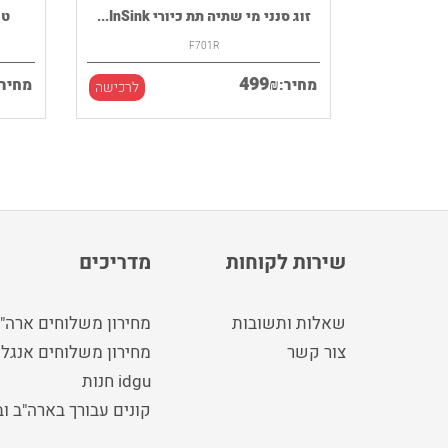
רמקול נייד HOUSE OF MARLEY דגם
זוג סנני מי שתיה תת כיורי InSink...
F701R
499
₪
מחיר:
מחיר:
לרכישה
לרכישה
שירות לקוחות
מדריכים
שאלות ותשובות
מחירון משלוחים ארה"
צור קשר
מחירון משלוחים אנגלי
idgu חנות
קונים עבורך בארה"ב ו