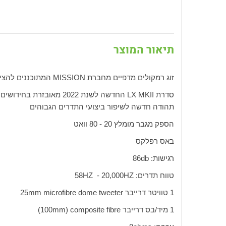
תיאור המוצר
זוג רמקולים מדפיים מחברת
MISSION
המתוכננים להציע
סדרת
LX MKII
החדשה לשנת 2022 מאובזרת בחידושים הנמצאים בסדרת
תהודה חדשה לשיפור ביצועי התדרים הגבוהים
הספק מגבר מומלץ 20 - 80 וואט
באס רפלקס
רגישות:
db
86
טווח תדרים:
HZ
20,000 -
HZ
58
1 טוויטר דרייבר
25mm microfibre dome tweeter
1 מיד/בס דרייבר
(100mm) composite fibre