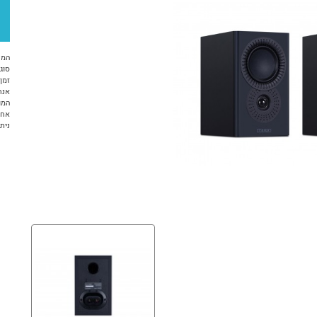
המח
סוג 
זמן א
אנח
המו
אחריות 12 ח
ניתן ל