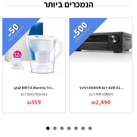
הנמכרים ביותר
רסיבר DENON דגם AVR-X1...
קנקן BRITA Marella כול...
דגם AVR-X1800H
דגם Brita Marella
359
2,490
₪
₪