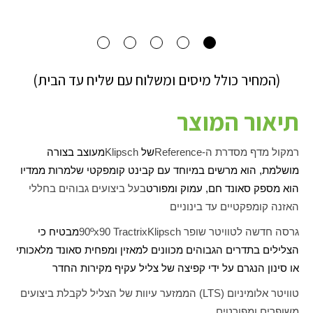
(המחיר כולל מיסים ומשלוח עם שליח עד הבית)
תיאור המוצר
רמקול מדף מסדרת ה-
Reference
של
Klipsch
מעוצב בצורה
מושלמת, הוא מרשים במיוחד עם קבינט קומפקטי שלמרות ממדיו
הוא מספק סאונד חם, עמוק ומפורט
בעל ביצועים גבוהים בחללי
האזנה קומפקטיים עד בינוניים
גרסה חדשה לטוויטר שופר
Klipsch
Tractrix
90
90ºx
מבטיח כי
הצלילים בתדרים הגבוהים מכוונים למאזין ומפחית סאונד מלאכותי
או סינון הנגרם על ידי קפיצה של צליל עקיף מקירות החדר
טוויטר אלומיניום (
LTS
) הממזער עיוות של הצליל לקבלת ביצועים
משופרים ומפורטים