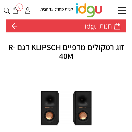
0
קניות מחו״ל עד הבית
חנות idgu
זוג רמקולים מדפיים KLIPSCH דגם R-
40M