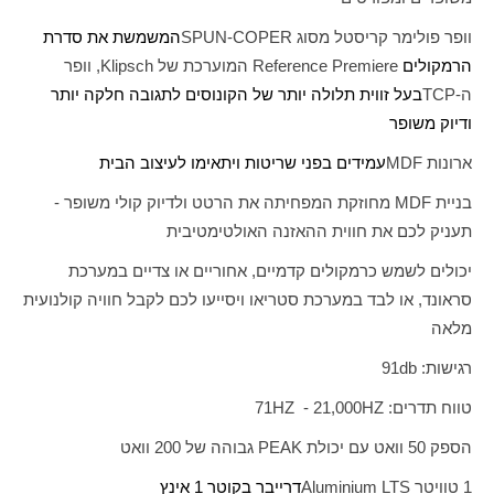
וופר פולימר קריסטל מסוג
SPUN-COPER
המשמשת את סדרת
הרמקולים
Reference Premiere
המוערכת של
Klipsch
, וופר
ה-
TCP
בעל זווית תלולה יותר של הקונוסים לתגובה חלקה יותר
ודיוק משופר
ארונות
MDF
עמידים בפני שריטות ויתאימו לעיצוב הבית
בניית
MDF
מחוזקת המפחיתה את הרטט ולדיוק קולי משופר -
תעניק לכם את חווית ההאזנה האולטימטיבית
יכולים לשמש כרמקולים קדמיים, אחוריים או צדיים במערכת
סראונד, או לבד במערכת סטריאו ויסייעו לכם לקבל חוויה קולנועית
מלאה
רגישות:
db
91
טווח תדרים:
HZ
21,000 -
HZ
71
הספק 50 וואט עם יכולת
PEAK
גבוהה של 200 וואט
1 טוויטר
Aluminium LTS
דרייבר בקוטר 1 אינץ