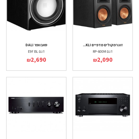
זוג רמקולים מדפיים KLI...
סאבוופר DALI
דגם RP-600M
דגם E9F BL
2,690
2,090
₪
₪