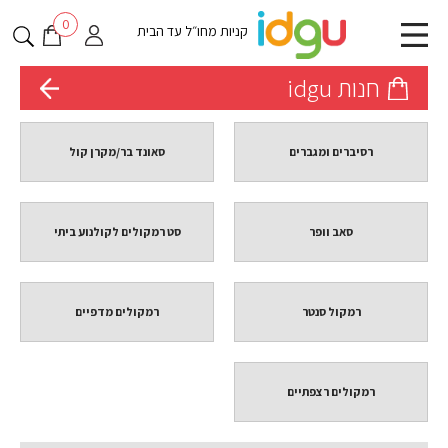
0
קניות מחו״ל עד הבית
חנות idgu
רסיברים ומגברים
סאונד בר/מקרן קול
סאב וופר
סט רמקולים לקולנוע ביתי
רמקול סנטר
רמקולים מדפיים
רמקולים רצפתיים