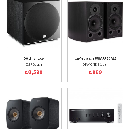
WHARFEDALE זוג רמקולים...
סאבוופר DALI
דגם DIAMOND 9.1
דגם E12F BL
3,590
999
₪
₪