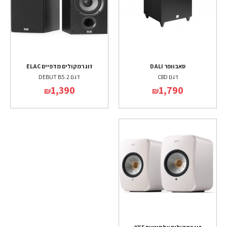
סאבוופר DALI
זוג רמקולים מדפיים ELAC
דגם C8D
דגם DEBUT B5.2
1,390
1,790
₪
₪