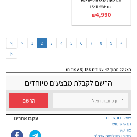
זוג רמקולים אלחוטיים KEF
דגם LSX II MWH
4,990
₪
|<
<
1
2
3
4
5
6
7
8
9
>
>|
הצג 22 מתוך 42 עמודים 188 (9 עמודים)
הרשם לקבלת מבצעים מיוחדים
הרשם
שאלות ותשובות
עקבו אחרינו
תנאי שימוש
צור קשר
מחירון משלוחים ארה"ב