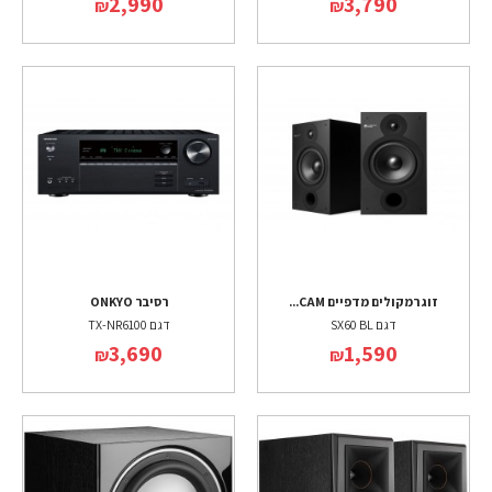
2,990
3,790
₪
₪
זוג רמקולים מדפיים CAM...
רסיבר ONKYO
דגם SX60 BL
דגם TX-NR6100
3,690
1,590
₪
₪