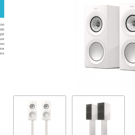
המח
סוג 
זמן א
אנח
המו
אחריות 12 ח
ניתן ל