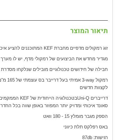
תיאור המוצר
זוג רמקולים מדפיים מחברת
KEF
המתוכננים להציע איכו
מגדיר מחדש את הביצועים של רמקולי מדף, יש לו מערך 
חבילה של חידושים טכנולוגיים מובילים שנלקחו מסדרת
רמקול
way
-3 אמיתי בעל דרייבר בס עוצמתי של 165 מ"מ (6.5 אינץ') ודרייבר לטווח בינוני בגודל 125 מ"מ (5 אינץ') וטוויטר
לקצוות חדשים
דרייברים
Uni-Q
בטכנולוגיה הייחודית של
KEF
הממקמים א
סאונד איכותי ומדויק יותר המפוזר באופן שווה בכל החדר
הספק מגבר מומלץ 15 - 180 וואט
באס רפלקס תלת כיווני
רגישות:
db
87