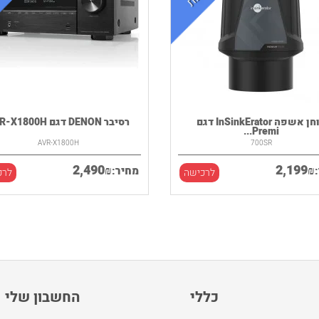
טוחן אשפה InSinkErator דגם
רסיבר DENON דגם AVR-X1800H
Premi...
AVR-X1800H
700SR
2,490
2,199
₪
₪
מחיר:
לרכישה
לרכ
כללי
החשבון שלי