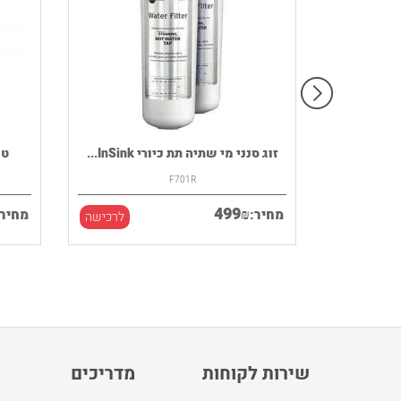
רמקול נייד HOUSE OF MARLEY דגם
זוג סנני מי שתיה תת כיורי InSink...
F701R
499
₪
מחיר:
מחיר:
לרכישה
לרכישה
שירות לקוחות
מדריכים