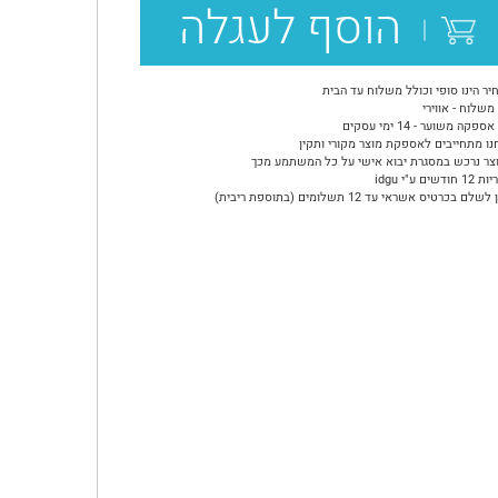
הוסף לעגלה
יר הינו סופי וכולל משלוח עד הבית
משלוח - אווירי
ספקה משוער - 14 ימי עסקים
נו מתחייבים לאספקת מוצר מקורי ותקין
צר נרכש במסגרת יבוא אישי על כל המשתמע מכך
ודשים ע"י idgu
שלם בכרטיס אשראי עד 12 תשלומים (בתוספת ריבית)