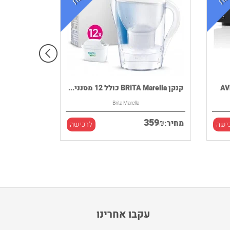
קנקן BRITA Marella כולל 12 מסנני...
Brita Marella
359
₪
מחיר:
ישה
לרכישה
עקבו אחרינו