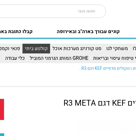
קונים עבורך בארה"ב ובאירופה
קבלו כתובת באר
ו
משחקי לגו
סט קורנינג מערכות אוכל
קולנוע ביתי
פנאי וקמפי
 טיפוח עיסוי ובריאות
GROHE המותג הגרמני המוביל
כלי עבודה
ו
R3 ME