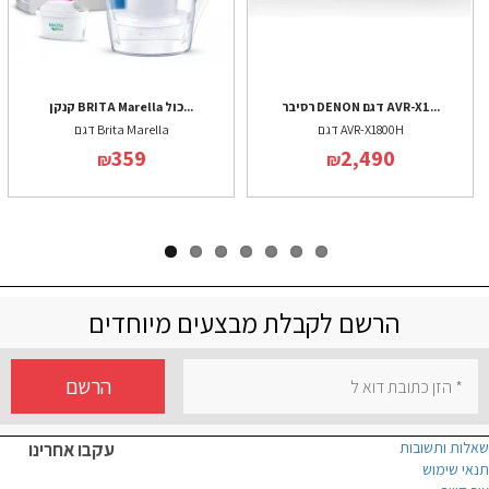
רסיבר DENON דגם AVR-X1...
קנקן BRITA Marella כול...
דגם AVR-X1800H
דגם Brita Marella
359
2,490
₪
₪
הרשם לקבלת מבצעים מיוחדים
הרשם
שאלות ותשובות
עקבו אחרינו
תנאי שימוש