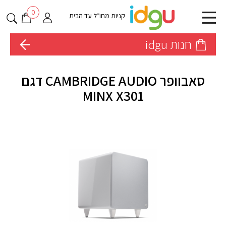
0
קניות מחו״ל עד הבית
חנות idgu
סאבוופר CAMBRIDGE AUDIO דגם
MINX X301