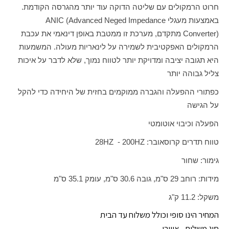
חרוט הרמקולים עם שליטה הדוקה עוד יותר מהגרסה הקודמת.
באמצעות מעגלי
ANIC (Advanced Neged Impedance
Converter)
מתקדם, מערכת זו ממטבת באופן דינאמי את עכבת
הרמקולים האפקטיבית לשמירה על לינאריות מעולה. המשמעות
היא תגובה יציבה ומדויקת יותר לטווח נמוך, שלא לדבר על איכות
צליל גבוהה יותר
כפתורי ההפעלה והגברה ממוקמים בחזית של היחידה כדי להקל
על הגישה
הפעלה וכיבוי אוטומטי
טווח תדרים קרוסאובר:
HZ
200 -
HZ
28
גימור: שחור
מידות: רוחב 29 ס"מ, גובה 30.6 ס"מ, עומק 35.1 ס"מ
משקל: 11.2 ק"ג
המחיר הינו סופי וכולל משלוח עד הבית
סוג משלוח - אווירי