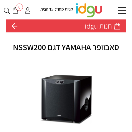
0
קניות מחו״ל עד הבית
חנות idgu
סאבוופר YAMAHA דגם NSSW200