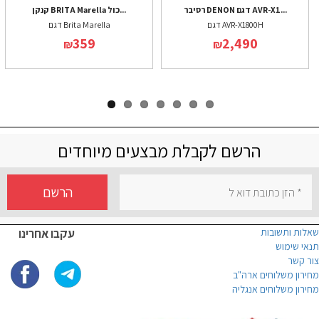
רסיבר DENON דגם AVR-X1...
קנקן BRITA Marella כול...
דגם AVR-X1800H
דגם Brita Marella
359
2,490
₪
₪
הרשם לקבלת מבצעים מיוחדים
הרשם
שאלות ותשובות
עקבו אחרינו
תנאי שימוש
צור קשר
מחירון משלוחים ארה"ב
מחירון משלוחים אנגליה