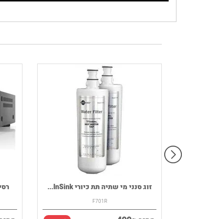
רמקול נייד HOUSE OF MARLEY דגם
זוג סנני מי שתיה תת כיורי InSink...
רסיבר DENON ד
F701R