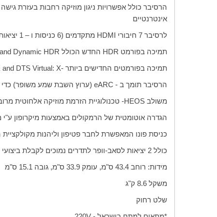
הרסיבר כולל אפשרויות ניגון מוזיקה רחבות בעזרת גישה
אינטרנטיים
לרסיבר 7 חיבורי
HDMI
מתקדמים (6 כניסות ו – 1 יציאות) עם 4 כניסות ייעודיות של
תמיכה בפורמט
HDR
החדש הכולל
n and Dynamic HDR
תמיכה בפורמטים החדישים ביותר -
 and DTS Virtual: X
הרסיבר תומך ב -
eARC
(ערוץ השבת שמע משופר) כדי ל
משולב
HEOS
- טכנולוגיית הזרמת מוזיקה אלחוטית מרוב
הגדרה אוטומטית של הרמקולים באמצעות מיקרופון ע"י 
כניסת פונו המאפשרת לחבר פטיפון וליהנות מקולקציית הו
כולל 2 יציאות לסאב-וופר לתדרים נמוכים לקבלת ביצועי בס חלקים יותר המותאמים לחדרכם
מידות: רוחב 43.4 ס"מ, עומק 33.9 ס"מ, גובה
15.1
ס"מ
משקל 8.6 ק"ג
שלט רחוק
*מתאים למתח בישראל -
220V