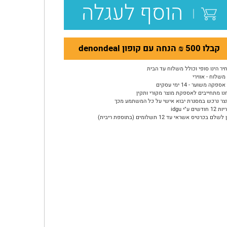
הוסף לעגלה
קבלו 500 ₪ הנחה עם קופון denondeal
יר הינו סופי וכולל משלוח עד הבית
משלוח - אווירי
ספקה משוער - 14 ימי עסקים
נו מתחייבים לאספקת מוצר מקורי ותקין
צר נרכש במסגרת יבוא אישי על כל המשתמע מכך
ודשים ע"י idgu
שלם בכרטיס אשראי עד 12 תשלומים (בתוספת ריבית)