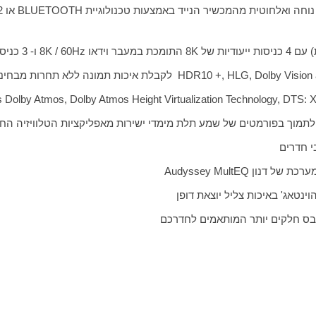
 נוחה ואלחוטית מהמכשיר הנייד באמצעות טכנולוגיית
BLUETOOTH
או
2
K
8
התומכת
במעבר וידאו
K / 60Hz
8 ו- 3 כניסות ייעודיות של
HDR10 +, HLG, Dolby Visio
לקבלת איכות תמונה ללא תחרות מבחינת 
 Dolby Atmos, Dolby Atmos Height Virtualization Technology, DTS: X
תמוך בפורמטים של שמע תלת מימדי ישירות מאפליקציות הטלוויזיה הח
י חדרים
מערכת של דנון
Audyssey MultEQ
ינטאג' באיכות צליל יוצאת דופן