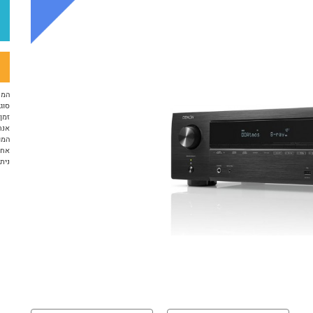
המח
סוג 
זמן א
אנח
המו
אחריות 12 ח
ניתן ל