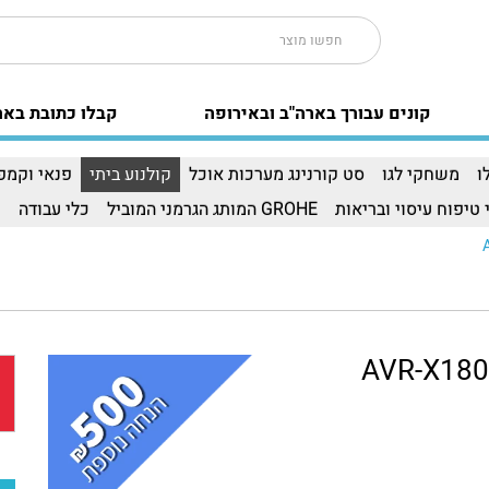
קונים עבורך בארה"ב ובאירופה
קבלו כתובת באר
ו
משחקי לגו
סט קורנינג מערכות אוכל
קולנוע ביתי
פנאי וקמפי
 טיפוח עיסוי ובריאות
GROHE המותג הגרמני המוביל
כלי עבודה
ו