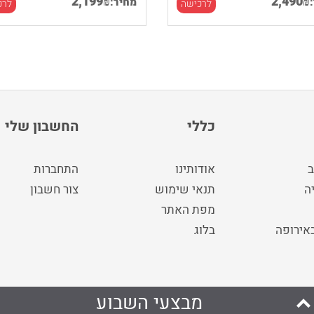
2,199
2,490
₪
₪
מחיר:
לרכישה
לרכ
כללי
החשבון שלי
ב
אודותינו
התחברות
ה
תנאי שימוש
צור חשבון
מפת האתר
באירופה
בלוג
מבצעי השבוע