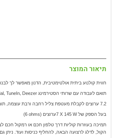
תיאור המוצר
חווית קולנוע ביתית אולטימטיבית, הדנון מאפשר לך לבנ
תואם לעבודה עם שרותי הסטירמינג
al, TuneIn, Deezer
7.2 ערוצים לקבלת מעטפת צליל רחבה ורבת עוצמה, תומך בכל פורמטי הסראונד המתקדמים ביותר
בעל הספק של
W
145
X
7
ערוצים (
(6 ohms
תמיכה בעוזרות קוליות דרך טלפון חכם או רמקול חכם לב
הקול, לדלג לרצועה הבאה, להחליף כניסות ועוד. ניתן גם