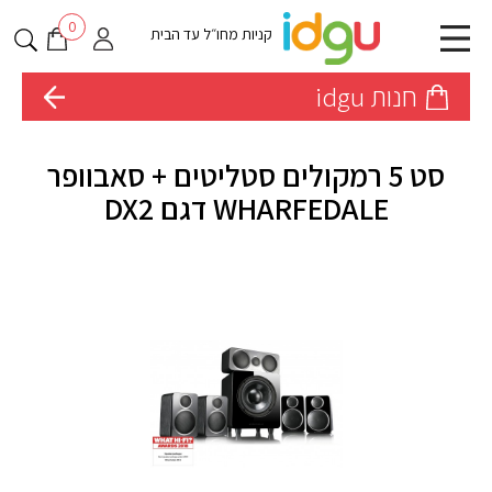
0
קניות מחו״ל עד הבית
חנות idgu
סט 5 רמקולים סטליטים + סאבוופר
WHARFEDALE דגם DX2