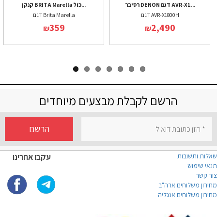
רסיבר DENON דגם AVR-X1...
קנקן BRITA Marella כול...
דגם AVR-X1800H
דגם Brita Marella
359
2,490
₪
₪
הרשם לקבלת מבצעים מיוחדים
הרשם
שאלות ותשובות
עקבו אחרינו
תנאי שימוש
צור קשר
מחירון משלוחים ארה"ב
מחירון משלוחים אנגליה