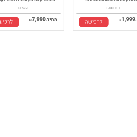
SES990
F300-101
7,990
1,999
₪
מחיר:
₪
לרכישה
לרכיש