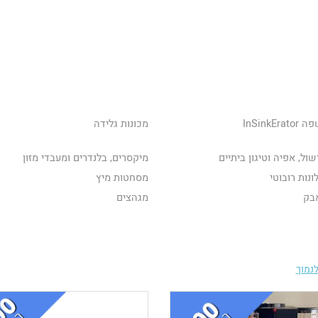
InSinkEr
מכונות גלידה
שול, אפיה וטיגון ביתיים
מיקסרים, בלנדרים ומעבדי מזון
נות רובוטי
מסחטות מיץ
בק
מגהצים
נמוך