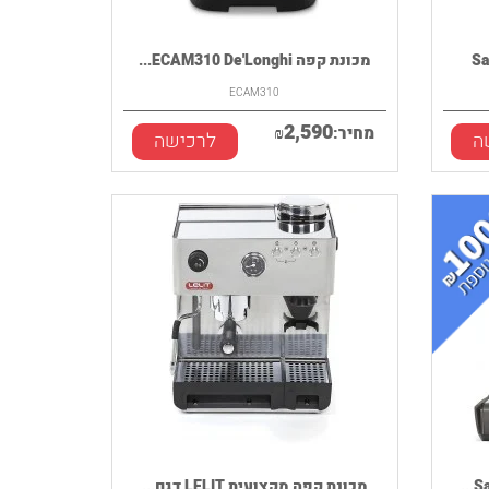
מכונת קפה ECAM310 De'Longhi...
ECAM310
2,590
מחיר:
₪
ה
לרכישה
מכונת קפה מקצועית LELIT דגם...