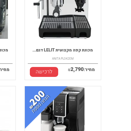
מכונת קפה מקצועית LELIT דגם...
מכונת ק
ANITA PL042EM
2,790
מחיר:
₪
מחיר:
לרכישה