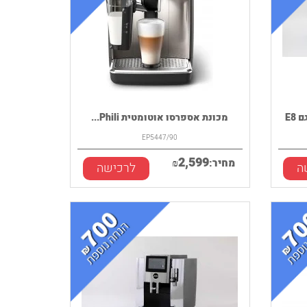
מכונת אספרסו אוטומטית Phili...
EP5447/90
2,599
מחיר:
₪
ה
לרכישה