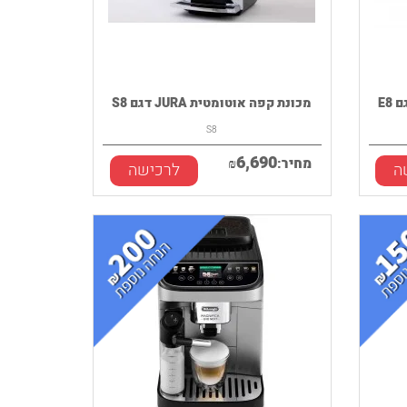
מכונת קפה אוטומטית JURA דגם S8
S8
6,690
מחיר:
₪
ה
לרכישה