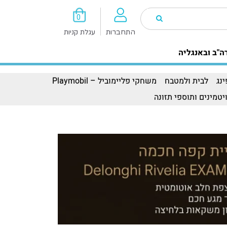
0
התחברות
עגלת קניות
ה"ב ובאנגליה
נג
לבית ולמטבח
משחקי פליימוביל – Playmobil
יטמינים ותוספי תזונה