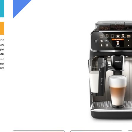
המח
סוג 
זמן א
אנח
המו
אחריות 12 ח
ניתן ל