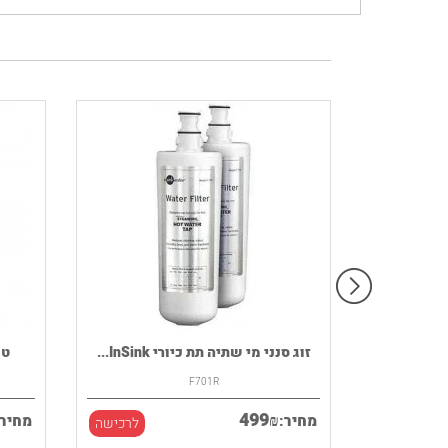
רמקול נייד HOUSE OF MARLEY דגם
זוג סנני מי שתיה תת כיורי InSink...
F701R
499
₪
מחיר:
מחיר:
לרכישה
לרכישה