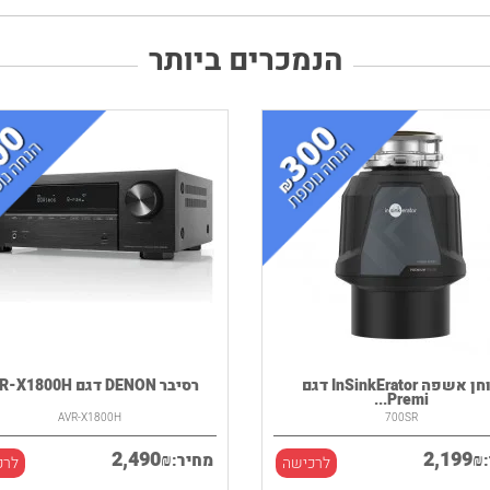
הנמכרים ביותר
טוחן אשפה InSinkErator דגם
רסיבר DENON דגם AVR-X1800H
Premi...
AVR-X1800H
700SR
2,490
2,199
₪
₪
מחיר:
לרכישה
לרכ