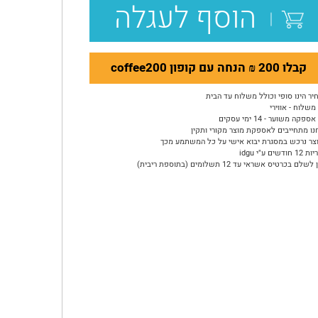
הוסף לעגלה
קבלו 200 ₪ הנחה עם קופון coffee200
יר הינו סופי וכולל משלוח עד הבית
משלוח - אווירי
ספקה משוער - 14 ימי עסקים
נו מתחייבים לאספקת מוצר מקורי ותקין
צר נרכש במסגרת יבוא אישי על כל המשתמע מכך
ודשים ע"י idgu
שלם בכרטיס אשראי עד 12 תשלומים (בתוספת ריבית)