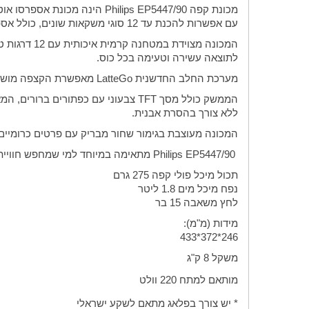
מכונת קפה
Philips EP5447/90
הינה מכונת אספרסו אוטו
עם אפשרות להכנת עד 12 סוגי משקאות שונים, כולל אספרסו, אמריקנו, קפוצ’ינו ולטה מקיאטו, תוכלו ליהנות מקפה מקצועי בבית - בכל רגע
המכונה מצוידת במטחנה קרמית איכותית עם 12 דרגות טחינה להתאמה מושלמת לטעם האישי שלכם. טכנולוגיית
לתוצאה עשירה וטעימה בכל כוס.
מערכת החלב החדשנית
LatteGo
מאפשרת הקצפה מושלמת וניקוי 
הממשק כולל מסך
TFT
צבעוני עם כפתורים ברורים, המ
ללא צורך בהסרת אבנית
.
המכונה מעוצבת בגימור שחור מבריק עם פרטים כרומיים
Philips EP5447/90
מתאימה במיוחד למי שמחפש חוויית 
תכול מיכל פולי קפה 275 גרם
נפח מיכל מים 1.8 ליטר
לחץ משאבה 15 בר
מידות (מ"מ):
246*372*433
משקל 8 ק"ג
מותאם למתח 220 וולט
* יש צורך בפלאג מתאם לשקע ישראלי