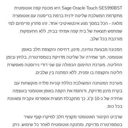
Sage Oracle Touch SES990BST היא מכונת קפה אוטומטית
מתקדמת המשלבת שליטה ידנית ברמת בריסטה עם אוטומציה
מלאה - הכל במסך מגע אינטואיטיבי אחד. זהו פתרון פרימיום למי
שמחפש תוצאות של בית קפה אמיתי בבית, ללא התעסקות
מורכבת בכל שלב.
המכונה מבצעת טחינה, מינון, דחיסה והקצפת חלב באופן
אוטומטי, תוך שמירה על שליטה מדויקת בטמפרטורה, בלחץ ובזמן
החליטה. מערכת החימום הכפולה עם שני דודי נירוסטה מאפשרת
חליטה והקצפה בו זמנית, ללא המתנה בין שלבים.
מערכת המטחנה המשולבת כוללת קוניות פלדה מוקשחות עם
בקרת מינון מדויקת, ודוחסת את הקפה באופן אוטומטי בעוצמה
אחידה של כ-10 ק"ג. כך מתקבלת תמצית אספרסו עקבית ומאוזנת
בכל כוס.
שרביט הקיטור האוטומטי מקציף חלב למיקרו-קצף עשיר
בטמפרטורה מדויקת, ומתנקה אוטומטית לאחר כל שימוש. ניתן