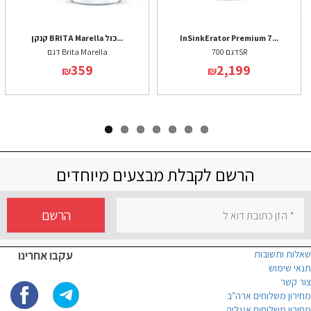
InSinkErator Premium 7...
קנקן BRITA Marella כול...
דגם 700SR
דגם Brita Marella
359
2,199
₪
₪
הרשם לקבלת מבצעים מיוחדים
הרשם
שאלות ותשובות
עקבו אחרינו
תנאי שימוש
צור קשר
מחירון משלוחים ארה"ב
מחירון משלוחים אנגליה