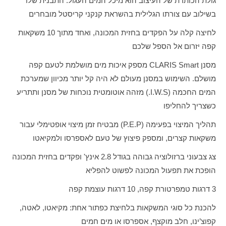
גולת הכותרת של העיצוב הוא מיכל המים העגול. התבנית שלו
בשילוב עם צורתו הגלילית בהשראת קנקני קריסטל מובחרים
לחיצה קלה על הפקדים בחזית המכונה, ואחד מתוך 10 משקאות
קפה יזרום אל הספל שלכם
מסנן
CLARIS Smart
מספק איכות מים מושלמת לטעם קפה
מושלם. השימוש במסנן מעולם לא היה קל יותר מכיוון שמערכת
המים החכמה (
I.W.S
.) מזהה אוטומטית נוכחות של מסנן ותתריע
כשצריך להחליפו
תהליך המיצוי בפעימה
(P.E.P)
מבטיח זמן מיצוי אופטימלי עבור
משקאות קצרים, ומספק פיצוץ של טעם לאספרסו ולמקיאטו
צג צבעוני ברזולוציה גבוהה בגודל 2.8 אינץ' ופקדים בחזית המכונה
הופכת את תפעול המכונה לפשוט להפליא
3 דרגות טמפרטורת קפה, 10 דרגות עוצמת קפה
להכנת כל סוגי המשקאות בלחיצת כפתור אחת: מקיאטו, לאטה,
קפוצ’ינו, חלב מוקצף, אספרסו או מים חמים