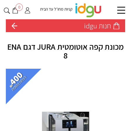
0
קניות מחו״ל עד הבית
חנות idgu
מכונת קפה אוטומטית JURA דגם ENA
8