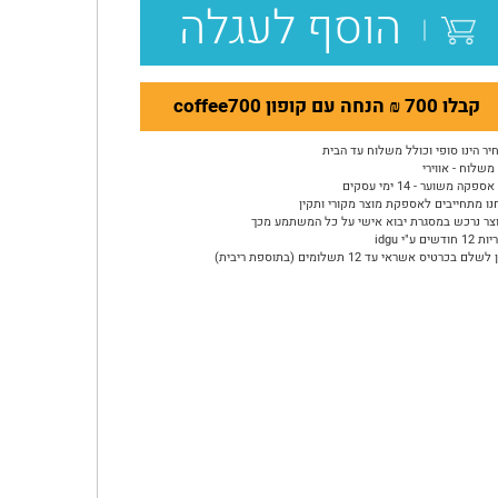
הוסף לעגלה
קבלו 700 ₪ הנחה עם קופון coffee700
יר הינו סופי וכולל משלוח עד הבית
משלוח - אווירי
ספקה משוער - 14 ימי עסקים
נו מתחייבים לאספקת מוצר מקורי ותקין
צר נרכש במסגרת יבוא אישי על כל המשתמע מכך
ודשים ע"י idgu
שלם בכרטיס אשראי עד 12 תשלומים (בתוספת ריבית)