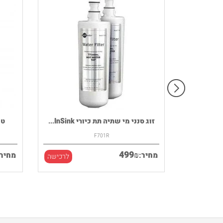
רמקול נייד HOUSE OF MARLEY דגם
זוג סנני מי שתיה תת כיורי InSink...
F701R
499
₪
מחיר:
מחיר:
לרכישה
לרכישה