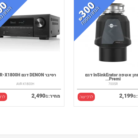
טוחן אשפה InSinkErator דגם
רסיבר DENON דגם AVR-X1800H
Premi...
AVR-X1800H
700SR
2,490
2,199
₪
₪
מחיר:
לרכישה
לרכ