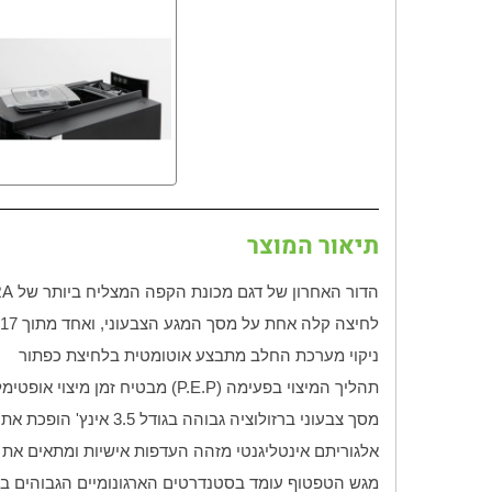
תיאור המוצר
הדור האחרון של דגם מכונת הקפה המצליח ביותר של
RA
לחיצה קלה אחת על מסך המגע הצבעוני, ואחד מתוך 17 משקאות קפה יזרום אל הספל שלכם מאספרסו ארומטי ועד קורטאדו אופנתי
ניקוי מערכת החלב מתבצע אוטומטית בלחיצת כפתור
תהליך המיצוי בפעימה
(P.E.P)
מבטיח זמן מיצוי אופטימ
מסך צבעוני ברזולוציה גבוהה בגודל 3.5 אינץ' הופכת את תפעול המכונה לפשוט להפליא
אלגוריתם אינטליגנטי מזהה העדפות אישיות ומתאים את
מגש הטפטוף עומד בסטנדרטים הארגונומיים הגבוהים ביות