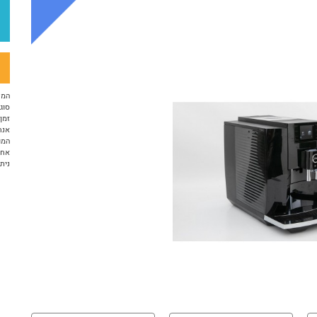
המח
סוג 
זמן א
אנח
המו
אחריות 12 ח
ניתן ל