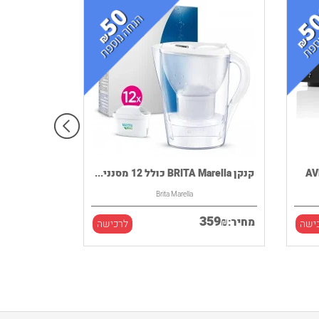
קנקן BRITA Marella כולל 12 מסנני...
Brita Marella
359
₪
מחיר:
ישה
לרכישה