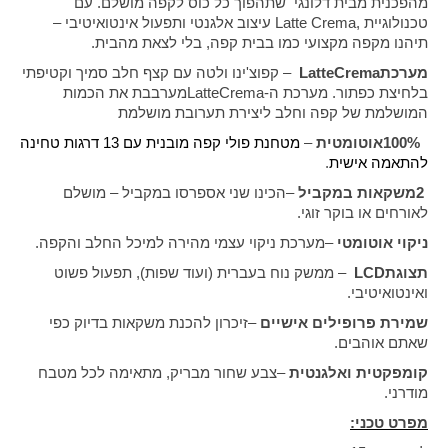
מהפכנית מבית דלונגי שתהפוך כל כוס לקפה מושלם. עם
טכנולוגיית
Latte Crema,
עיצוב אלגנטי ותפעול אינטואיטיבי –
תיהנו מקפה מקצועי כמו בבית קפה, בלי לצאת מהבית
.
מערכת
LatteCrema
–
קפוצ'ינו ולטה עם קצף חלב סמיך וקטיפתי
בלחיצת כפתור
.
מערכת ה-
LatteCrema
מערבבת את הכמות
המושלמת של קפה וחלב ליצירת תערובת מושלמת
100%
אוטומטית
–
מטחנת פולי קפה מובנית עם 13 דרגות טחינה
להתאמה אישית
.
2
משקאות במקביל
–
הכינו שני אספרסו במקביל – מושלם
לאורחים או בוקר זוגי
.
ניקוי אוטומטי
–
מערכת ניקוי עצמי מהירה למיכל החלב והקפה
.
תצוגת
LCD
–
ממשק נוח בעברית (ועוד שפות), תפעול פשוט
ואינטואיטיבי
.
שמירת פרופילים אישיים
–
זיכרון להכנת משקאות בדיוק כפי
שאתם אוהבים
.
קומפקטית ואלגנטית
–
צבע שחור מבריק, מתאימה לכל מטבח
מודרני
.
מפרט טכני: