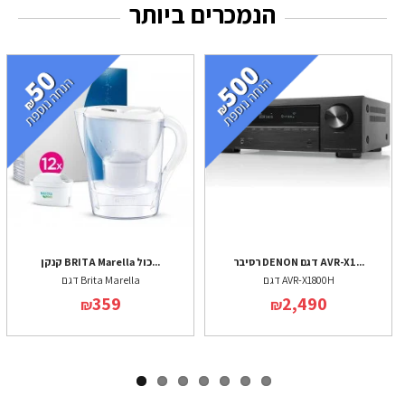
הנמכרים ביותר
רסיבר DENON דגם AVR-X1...
קנקן BRITA Marella כול...
דגם AVR-X1800H
דגם Brita Marella
359
2,490
₪
₪