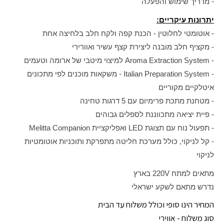
- מדריך שימוש והפעלה
יתרונות עיקריים:
- אוטומטי לחלוטין - הכנת קפה ולקח חלב בלחיצה אחת
- מקציף חלב מובנה ליצירת קצף עשיר ואוורירי
- Aroma Extraction System למיצוי מיטבי של ארומה וטעמים
- Italian Preparation System - משקאות מוכנים לפי מתכונים
איטלקיים מקוריים
- מטחנת מתכת פרימיום עם 5 דרגות טחינה
- פיית יציאה מתכווננת לספלים גבוהים
- תפעול נוח עם תצוגת LED ואפליקציית Melitta Companion
- קל לניקוי, כולל מערכת חליטה מתפרקת ותוכניות אוטומטיות
לניקוי
מתאים למתח 220V בארץ
נדרש מתאם לשקע ישראלי
המחיר הינו סופי וכולל משלוח עד הבית
סוג משלוח - אווירי