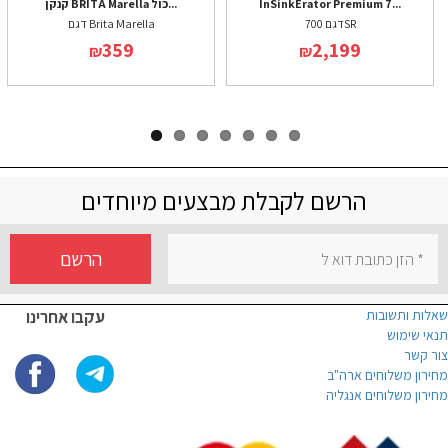
InSinkErator Premium 7...
קנקן BRITA Marella כול...
דגם 700SR
דגם Brita Marella
359
2,199
₪
₪
הרשם לקבלת מבצעים מיוחדים
הרשם
שאלות ותשובות
עקבו אחרינו
תנאי שימוש
צור קשר
מחירון משלוחים ארה"ב
מחירון משלוחים אנגליה