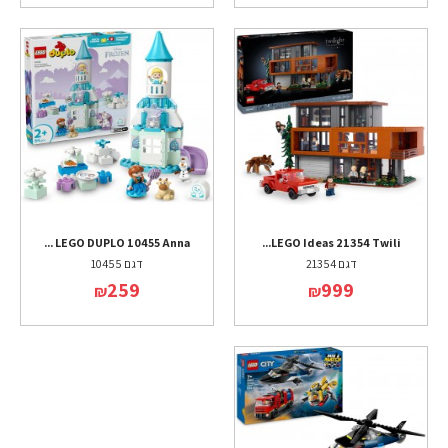
LEGO DUPLO 10455 Anna ...
LEGO Ideas 21354 Twili...
דגם 21354
דגם 10455
259
999
₪
₪