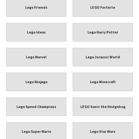
Lego Friends
LEGO Fortnite
Lego Ideas
Lego Harry Potter
Lego Marvel
Lego Jurassic World
Lego Ninjago
Lego Minecraft
Lego Speed Champions
LEGO Sonic the Hedgehog
Lego Super Mario
Lego Star Wars