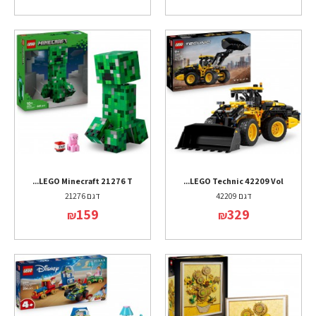
LEGO Minecraft 21276 T...
LEGO Technic 42209 Vol...
דגם 42209
דגם 21276
159
329
₪
₪