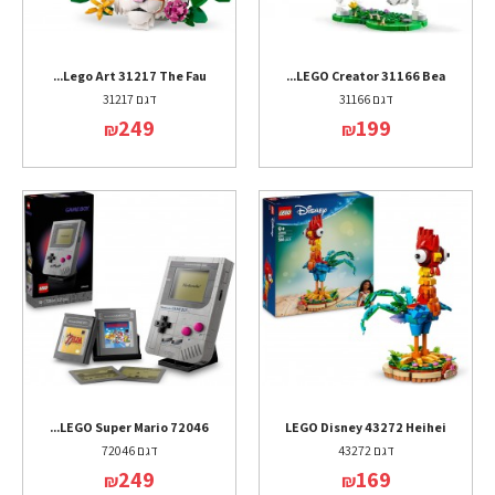
Lego Art 31217 The Fau...
LEGO Creator 31166 Bea...
דגם 31166
דגם 31217
249
199
₪
₪
LEGO Super Mario 72046...
LEGO Disney 43272 Heihei
דגם 43272
דגם 72046
249
169
₪
₪