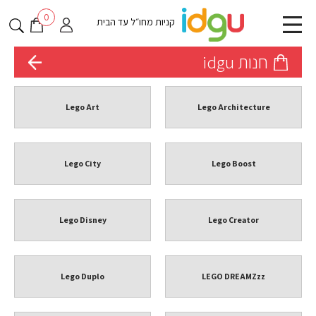
0
קניות מחו״ל עד הבית
חנות idgu
Lego Art
Lego Architecture
Lego City
Lego Boost
Lego Disney
Lego Creator
Lego Duplo
LEGO DREAMZzz