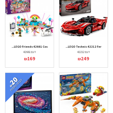
LEGO Friends 42661 Cos...
LEGO Technic 42212 Fer...
דגם 42212
דגם 42661
169
249
₪
₪