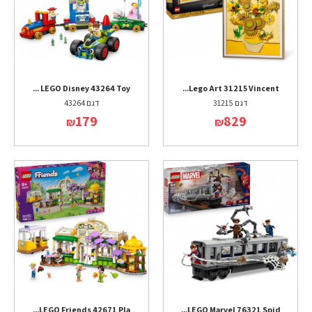
LEGO Disney 43264 Toy ...
Lego Art 31215 Vincent...
דגם 31215
דגם 43264
179
829
₪
₪
LEGO Friends 42671 Pla...
LEGO Marvel 76321 Spid...