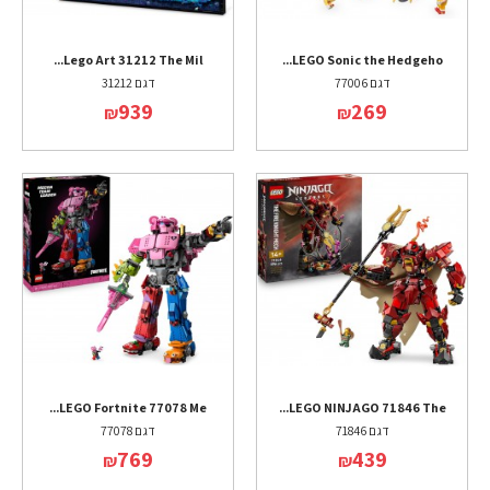
Lego Art 31212 The Mil...
LEGO Sonic the Hedgeho...
דגם 77006
דגם 31212
939
269
₪
₪
LEGO Fortnite 77078 Me...
LEGO NINJAGO 71846 The...
דגם 71846
דגם 77078
769
439
₪
₪