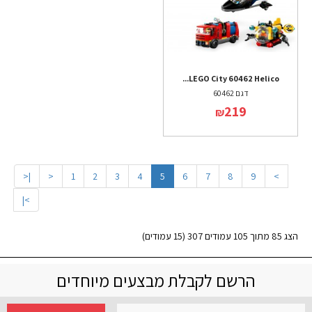
LEGO City 60462 Helico...
דגם 60462
219
₪
|<
<
1
2
3
4
5
6
7
8
9
>
>|
הצג 85 מתוך 105 עמודים 307 (15 עמודים)
הרשם לקבלת מבצעים מיוחדים