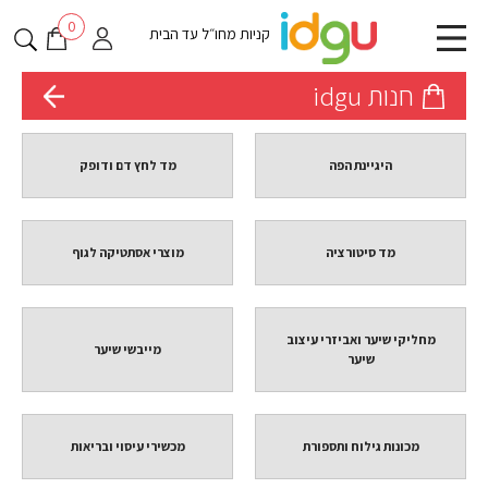
0
קניות מחו״ל עד הבית
חנות idgu
היגיינת הפה
מד לחץ דם ודופק
מד סיטורציה
מוצרי אסתטיקה לגוף
מחליקי שיער ואביזרי עיצוב
מייבשי שיער
שיער
מכונות גילוח ותספורת
מכשירי עיסוי ובריאות