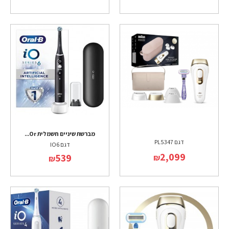
מברשת שיניים חשמלית Or...
דגם PL5347
דגם IO6
2,099
539
₪
₪