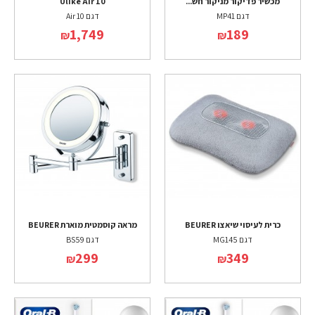
מכשיר פדיקור מניקור חש...
Ulike Air 10
דגם MP41
דגם Air 10
1,749
189
₪
₪
כרית לעיסוי שיאצו BEURER
מראה קוסמטית מוארת BEURER
דגם MG145
דגם BS59
299
349
₪
₪