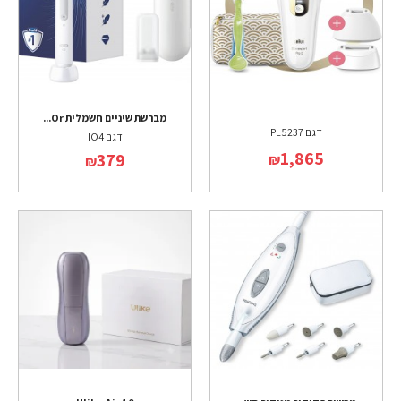
מברשת שיניים חשמלית Or...
דגם PL5237
דגם IO4
1,865
379
₪
₪