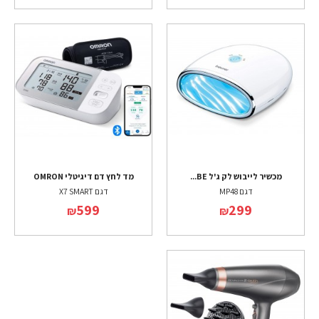
מכשיר לייבוש לק ג'ל BE...
מד לחץ דם דיגיטלי OMRON
דגם MP48
דגם X7 SMART
599
299
₪
₪