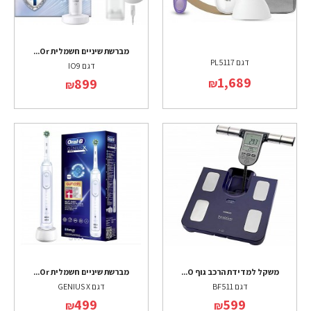
מברשת שיניים חשמלית Or...
דגם PL5117
דגם IO9
1,689
899
₪
₪
משקל למדידת הרכב גוף O...
מברשת שיניים חשמלית Or...
דגם BF511
דגם GENIUS X
499
599
₪
₪