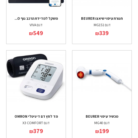
חגורת עיסוי שיאצו BEURER
משקל למדידת הרכב גוף O...
דגם MG151
דגם VIVA
549
339
₪
₪
מכשיר עיסוי BEURER
מד לחץ דם דיגיטלי OMRON
דגם MG40
דגם X3 COMFORT
379
199
₪
₪