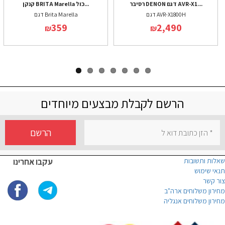
רסיבר DENON דגם AVR-X1...
קנקן BRITA Marella כול...
דגם AVR-X1800H
דגם Brita Marella
359
2,490
₪
₪
הרשם לקבלת מבצעים מיוחדים
הרשם
שאלות ותשובות
עקבו אחרינו
תנאי שימוש
צור קשר
מחירון משלוחים ארה"ב
מחירון משלוחים אנגליה