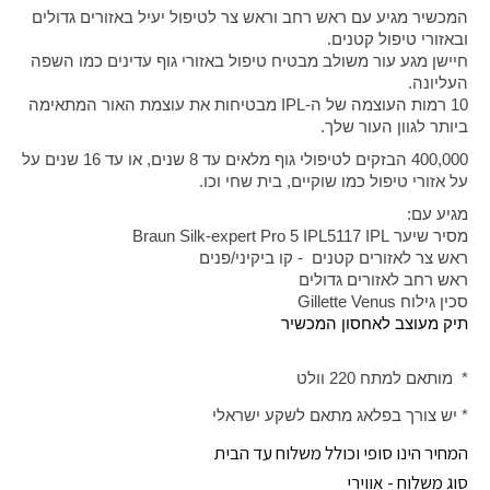
המכשיר מגיע עם ראש רחב וראש צר לטיפול יעיל באזורים גדולים
ובאזורי טיפול קטנים.
חיישן מגע עור משולב מבטיח טיפול באזורי גוף עדינים כמו השפה
העליונה.
10 רמות העוצמה של ה-
IPL
מבטיחות את עוצמת האור המתאימה
ביותר לגוון העור שלך.
400,000 הבזקים לטיפולי גוף מלאים עד 8 שנים, או עד 16 שנים על
על אזורי טיפול כמו שוקיים, בית שחי וכו.
מגיע עם:
מסיר שיער
Braun Silk-expert Pro 5 IPL5117 IPL
ראש צר לאזורים קטנים - קו ביקיני/פנים
ראש רחב לאזורים גדולים
סכין גילוח
Gillette Venus
תיק מעוצב לאחסון המכשיר
* מותאם למתח 220 וולט
* יש צורך בפלאג מתאם לשקע ישראלי
המחיר הינו סופי וכולל משלוח עד הבית
סוג משלוח - אווירי