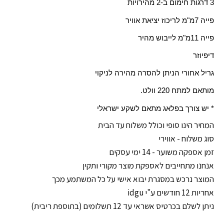
3 דרגות חימום ב-2 מהירויות
פייה
7
מ"מ לריכוז יציאת אוויר
פייה
11
מ"מ לייבוש מהיר
דיפיוזר
גריל אחורי הניתן להסרה מהירה לניקוי
מותאם למתח 220 וולט.
* יש צורך בפלאג מתאם לשקע ישראלי
המחיר הינו סופי וכולל משלוח עד הבית
סוג משלוח - אווירי
זמן אספקה משוער - 14 ימי עסקים
אנחנו מתחייבים לאספקת מוצר מקורי ותקין
המוצר נרכש במסגרת יבוא אישי על כל המשתמע מכך
אחריות 12 חודשים ע"י idgu
ניתן לשלם בכרטיס אשראי עד 12 תשלומים (בתוספת ריבית)