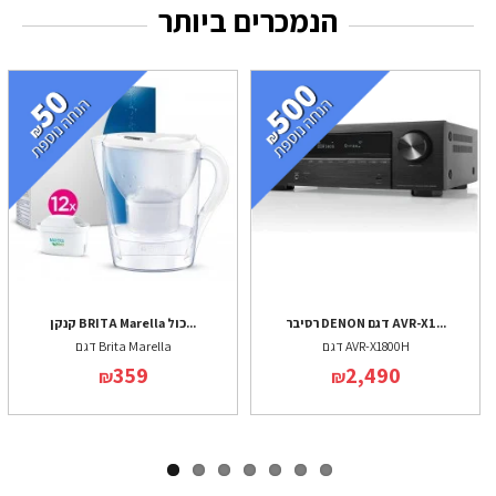
הנמכרים ביותר
רסיבר DENON דגם AVR-X1...
קנקן BRITA Marella כול...
דגם AVR-X1800H
דגם Brita Marella
359
2,490
₪
₪